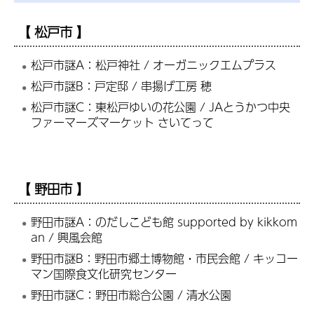
【 松戸市 】
松戸市謎A：松戸神社 / オーガニックエムプラス
松戸市謎B：戸定邸 / 串揚げ工房 穂
松戸市謎C：東松戸ゆいの花公園 / JAとうかつ中央
ファーマーズマーケット さいてって
【 野田市 】
野田市謎A：のだしこども館 supported by kikkom
an / 興風会館
野田市謎B：野田市郷土博物館・市民会館 / キッコー
マン国際食文化研究センター
野田市謎C：野田市総合公園 / 清水公園