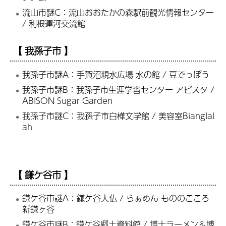
流山市謎C：流山おおたかの森駅前観光情報センター
/ 利根運河交流館
【 我孫子市 】
我孫子市謎A：手賀沼親水広場 水の館 / 豆でっぽう
我孫子市謎B：我孫子市生涯学習センター アビスタ /
ABISON Sugar Garden
我孫子市謎C：我孫子市白樺文学館 / 美容室Bianglal
ah
【 鎌ケ谷市 】
鎌ケ谷市謎A：鎌ケ谷大仏 / らぁめん もののこころ
新鎌ヶ谷
鎌ケ谷市謎B：鎌ケ谷郷土資料館 / 博士ラーメン＆博