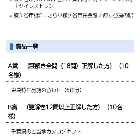
士タイレストラン
鎌ケ谷市謎C：きらり鎌ケ谷市民会館 / 鎌ヶ谷房の駅
賞品一覧
A賞 （謎解き全問（18問）正解した方）（10
名様）
東葛特産品詰め合わせ（6市分）
B賞 （謎解き12問以上正解した方）（10名
様）
千葉県のご当地カタログギフト