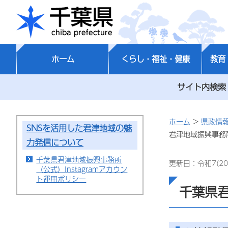
千葉県
ホーム
くらし・福祉・健康
教育
サイト内検索
ホーム
>
県政情
SNSを活用した君津地域の魅
君津地域振興事務所
力発信について
千葉県君津地域振興事務所
更新日：令和7(20
（公式）Instagramアカウン
ト運用ポリシー
千葉県君