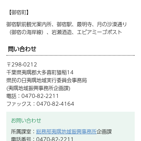
【御宿町】
御宿駅前観光案内所、御宿駅、最明寺、月の沙漠通り
（御宿の海岸線）、岩瀬酒造、エビアミーゴポスト
問い合わせ
〒298-0212
千葉県夷隅郡大多喜町猿稲14
県民の日夷隅地域実行委員会事務局
(夷隅地域振興事務所企画課)
電話：0470-82-2211
ファックス：0470-82-4164
お問い合わせ
所属課室：
総務部夷隅地域振興事務所
企画課
電話番号：0470-82-2211