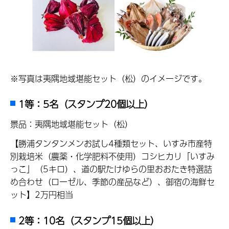
※写真は夷隅地域堪能セット（松）のイメージです。
1等：5名（スタンプ20個以上）
景品：夷隅地域堪能セット（松）
【勝浦タンタンメンお試し4種類セット、いすみ市産特
別栽培米（農薬・化学肥料不使用）コシヒカリ「いすみ
っこ」（5キロ）、道の駅たけゆらの里おおたき特選詰
め合わせ（ローゼル、季節の産品など）、御宿の海鮮セ
ット】2万円相当
2等：10名（スタンプ15個以上）