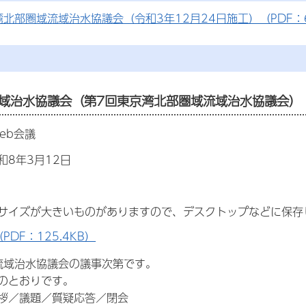
北部圏域流域治水協議会（令和3年12月24日施工）（PDF：6
流域治水協議会（第7回東京湾北部圏域流域治水協議会）
eb会議
和8年3月12日
サイズが大きいものがありますので、デスクトップなどに保存
PDF：125.4KB）
域治水協議会の議事次第です。
とおりです。
／議題／質疑応答／閉会