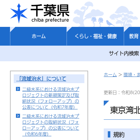
千葉県
ホーム
くらし・福祉・健康
教育
サイト内検索
ホーム
>
環境・
「流域治水」について
二級水系における流域治水プ
更新日：令和8(20
ロジェクトの新規策定及び取
組状況（フォローアップ）の
公表について（令和7年度）
東京湾
二級水系における流域治水プ
ロジェクトの取組状況（フォ
ローアップ）の公表について
規約
（令和6年度）