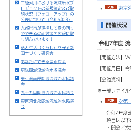
二級河川における流域治水プ
東京湾
ロジェクトの新規策定及び取
組状況（フォローアップ）の
公表について（令和5年度）
開催状況
九都県市が連携して身の回り
でできる豪雨対策の広報に取
り組んでいます！
令和7年度 
命と生活（くらし）を守る新
国土づくり研究会
【開催方法】W
あなたにできる豪雨対策
【開催月日】令
房総圏域流域治水協議会
東京湾南部圏域流域治水協議
【会議資料】
会
※一部ファイル
九十九里圏域流域治水協議会
次第（
東京湾北部圏域流域治水協議
会
令和7年度流
項目は以下の
・開会／挨拶