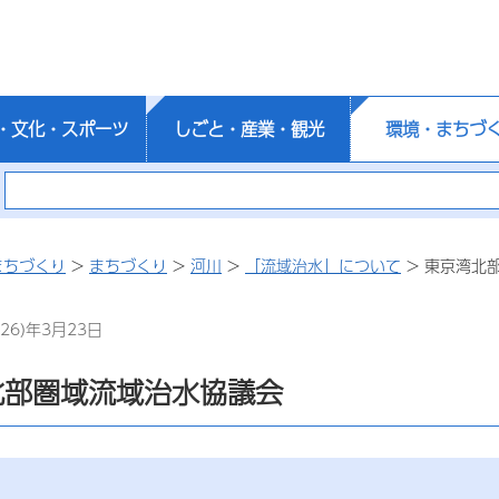
・文化・スポーツ
しごと・産業・観光
環境・まちづ
まちづくり
>
まちづくり
>
河川
>
「流域治水」について
> 東京湾北
26)年3月23日
北部圏域流域治水協議会