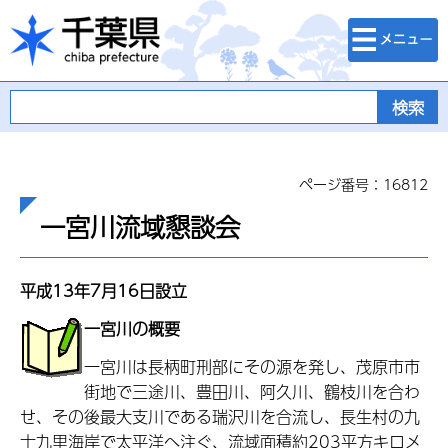
検索・メニュ
千葉県
ー
ページ番号：16812
一宮川流域懇談会
平成13年7月16日設立
一宮川の概要
一宮川は長柄町刑部にその源を発し、茂原市市
街地で三途川、豊田川、阿久川、鶴枝川を合わ
せ、その後最大支川である瑞沢川を合流し、長生村の九
十九里海岸で太平洋へ注ぐ、流域面積約203平方キロメ