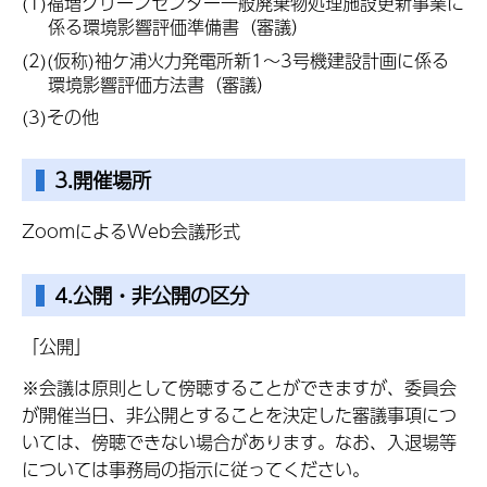
(1)福増クリーンセンター一般廃棄物処理施設更新事業に
係る環境影響評価準備書（審議）
(2)(仮称)袖ケ浦火力発電所新1～3号機建設計画に係る
環境影響評価方法書（審議）
(3)その他
3.開催場所
ZoomによるWeb会議形式
4.公開・非公開の区分
「公開」
※会議は原則として傍聴することができますが、委員会
が開催当日、非公開とすることを決定した審議事項につ
いては、傍聴できない場合があります。なお、入退場等
については事務局の指示に従ってください。