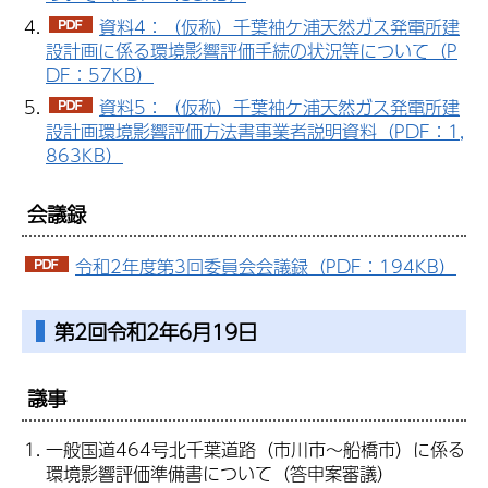
資料4：（仮称）千葉袖ケ浦天然ガス発電所建
設計画に係る環境影響評価手続の状況等について（P
DF：57KB）
資料5：（仮称）千葉袖ケ浦天然ガス発電所建
設計画環境影響評価方法書事業者説明資料（PDF：1,
863KB）
会議録
令和2年度第3回委員会会議録（PDF：194KB）
第2回令和2年6月19日
議事
一般国道464号北千葉道路（市川市～船橋市）に係る
環境影響評価準備書について（答申案審議）