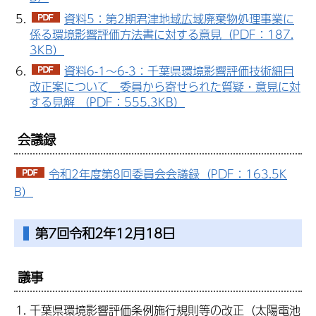
資料5：第2期君津地域広域廃棄物処理事業に
係る環境影響評価方法書に対する意見（PDF：187.
3KB）
資料6-1～6-3：千葉県環境影響評価技術細目
改正案について＿委員から寄せられた質疑・意見に対
する見解 （PDF：555.3KB）
会議録
令和2年度第8回委員会会議録（PDF：163.5K
B）
第7回令和2年12月18日
議事
千葉県環境影響評価条例施行規則等の改正（太陽電池