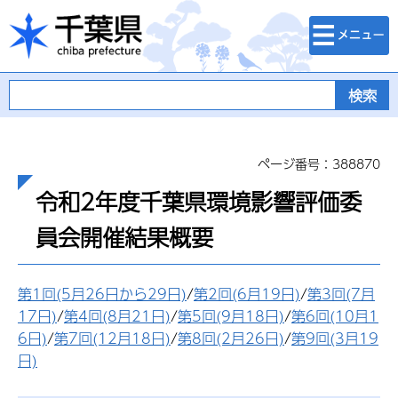
検索・メニュ
千葉県
ー
ページ番号：388870
令和2年度千葉県環境影響評価委
員会開催結果概要
第1回(5月26日から29日)
/
第2回(6月19日)
/
第3回(7月
17日)
/
第4回(8月21日)
/
第5回(9月18日)
/
第6回(10月1
6日)
/
第7回(12月18日)
/
第8回(2月26日)
/
第9回(3月19
日)