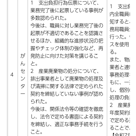
1 支出負担行為伝票について、
1 支出負
業務完了後に起票している事例が
内全職員に
多数認められた。
知するとと
今後は、職員に対し業務完了後の
務局職員全
起票が不適切であることを認識さ
行った。今
せるほか、組織的な進捗状況の把
スを使用し
握やチェック体制の強化など、再
る。
が
発防止に向けた対策を講じるこ
また、物品
ん
と。
業者と連絡
セ
2 産業廃棄物の処分について、
4
事務処理を
ン
排出事業者として廃棄物の処理及
もに、一括
タ
び清掃に関する法律で定められた
し、個別の
ー
契約を締結していない事例が認め
処理の負担
られた。
2 産業廃
今後は、関係法令等の確認を徹底
年度契約時
し、法令で定める書面による契約
で定める適
を締結し、適正な事務手続を行う
ることで、
こと。
【令和7年1