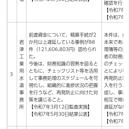
確認を行う
【令和7年1
【令和7年1
前渡資金について、精算手続が2
本件は、前
君
か月以上遅延している事例が88
本来であれ
津
件（121,606,803円）認められ
理簿等の提
工
た。
者の財務規
業
今後は、財務知識の習熟を図ると
のチェック
用
ともに、チェックリスト等を活用
とにより事
3
水
して事務処理のスケジュールを可
再発防止策
道
視化し、組織的に進捗状況の把握
入を行うと
事
を行うなど、再発防止に向けた対
成し、事務
務
策を講じること。
相互で常に
所
【令和7年3月12日監査実施】
遅延がない
【令和7年5月30日結果公表】
【令和7年1
【令和7年1