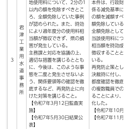
地使用料について、2分の1
本件は、行政財産
以内の額を免除すべきとこ
係る減免基準につ
ろ、全額免除していた事例
の額を減額すべき
が認められた。また、時効
額免除しているこ
君
により過年度分の使用料相
全額免除として処
津
当額が徴収できず、県の損
当該使用料につい
工
害が発生している。
相当額を時効成立
業
主務課と対応を協議の上、
徴収することとし
用
3
適切な措置を講じるととも
いる。
水
に、今後は、このような事
再発防止策として
道
態を二度と発生させないよ
決裁時に付し、前
事
う、関係要領等の確認を徹
都度確認を徹底す
務
底するなど、再発防止に向
の複数職員での確
所
けた対策を講じること。
ることにより、組
【令和7年3月12日監査実
化した。
施】
【令和7年10月2
【令和7年5月30日結果公
【令和7年11月2
表】