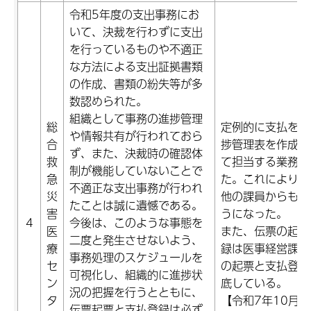
令和5年度の支出事務にお
いて、決裁を行わずに支出
を行っているものや不適正
な方法による支出証拠書類
の作成、書類の紛失等が多
数認められた。
組織として事務の進捗管理
総
定例的に支払を行
や情報共有が行われておら
合
捗管理表を作成し
ず、また、決裁時の確認体
救
て担当する業務の
制が機能していないことで
急
た。これにより、
不適正な支出事務が行われ
災
他の課員からも業
たことは誠に遺憾である。
害
うになった。
4
今後は、このような事態を
医
また、伝票の起票
二度と発生させないよう、
療
録は医事経営課の
事務処理のスケジュールを
セ
の起票と支払登録
可視化し、組織的に進捗状
ン
底している。
況の把握を行うとともに、
タ
【令和7年10月2
伝票起票と支払登録は必ず