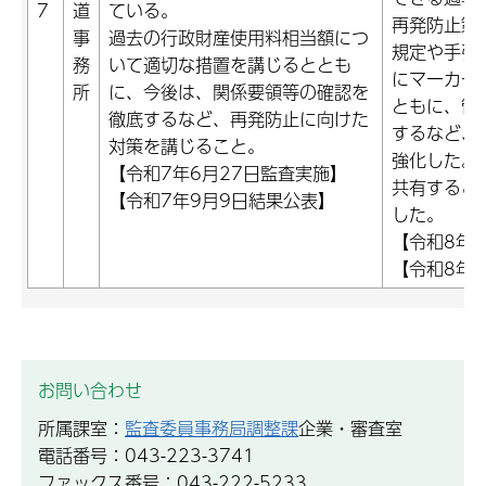
7
道
ている。
再発防止策
事
過去の行政財産使用料相当額につ
規定や手引
務
いて適切な措置を講じるととも
にマーカー
所
に、今後は、関係要領等の確認を
ともに、管
徹底するなど、再発防止に向けた
するなど、
対策を講じること。
強化した。
【令和7年6月27日監査実施】
共有するこ
【令和7年9月9日結果公表】
した。
【令和8年
【令和8年
お問い合わせ
所属課室：
監査委員事務局調整課
企業・審査室
電話番号：043-223-3741
ファックス番号：043-222-5233