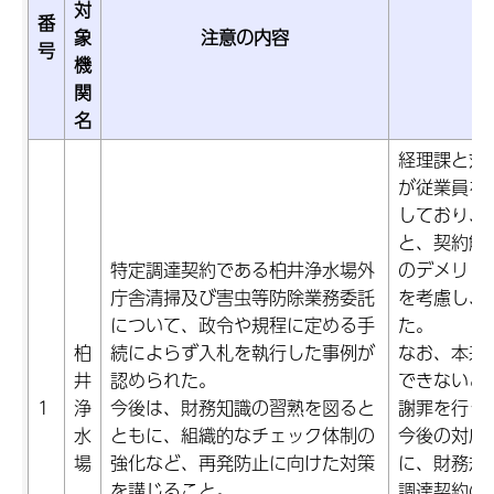
対
番
象
注意の内容
号
機
関
名
経理課と対
が従業員を
しており、
と、契約解
特定調達契約である柏井浄水場外
のデメリッ
庁舎清掃及び害虫等防除業務委託
を考慮し、
について、政令や規程に定める手
た。
柏
続によらず入札を執行した事例が
なお、本来
井
認められた。
できないこ
1
浄
今後は、財務知識の習熟を図ると
謝罪を行っ
水
ともに、組織的なチェック体制の
今後の対応
場
強化など、再発防止に向けた対策
に、財務規
を講じること。
調達契約の