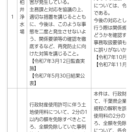
柏
害が発生している。
については、令和
井
主務課と対応を協議の上、
である。
1
浄
適切な措置を講じるととも
今後の対応として
水
に、今後は、このような事
行う際は関係規程
場
態を二度と発生させないよ
どうかを確認する
う、関係要領等の確認を徹
事務取扱要領も添
底するなど、再発防止に向
に誤りがないかの
けた対策を講じること。
【令和7年10月2
【令和7年3月12日監査実
【令和7年11月2
施】
【令和7年5月30日結果公
表】
本件は、行政財産
て、千葉県企業局
行政財産使用許可に伴う土
規程の解釈を誤り
地使用料について、2分の1
使用料の2分の1
以内の額を免除すべきとこ
ろ、全額を免除し
ろ、全額免除していた事例
について、各会計