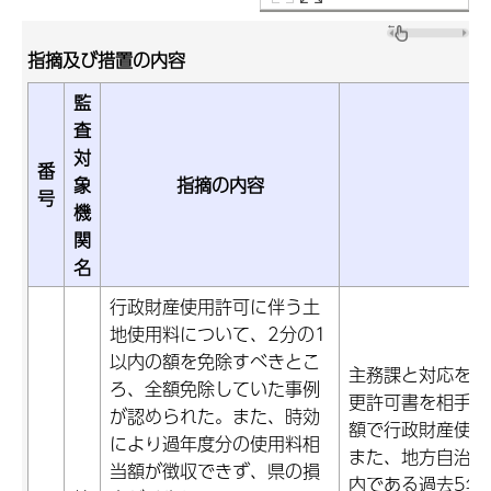
指摘及び措置の内容
監
査
対
番
象
指摘の内容
号
機
関
名
行政財産使用許可に伴う土
地使用料について、2分の1
以内の額を免除すべきとこ
主務課と対応を協
ろ、全額免除していた事例
更許可書を相手方
が認められた。また、時効
額で行政財産使用
により過年度分の使用料相
また、地方自治法
当額が徴収できず、県の損
内である過去5年分