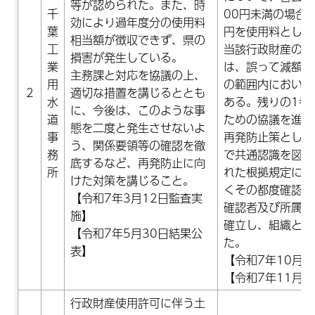
等が認められた。また、時
千
00円未満の場合
効により過年度分の使用料
葉
円を使用料として
相当額が徴収できず、県の
工
当該行政財産の使
損害が発生している。
業
は、誤って減額し
主務課と対応を協議の上、
用
の範囲内において
2
適切な措置を講じるととも
水
ある。残りの1者
に、今後は、このような事
道
ための協議を進め
態を二度と発生させないよ
事
再発防止策として
う、関係要領等の確認を徹
務
で共通認識を図っ
底するなど、再発防止に向
所
れた根拠規定によ
けた対策を講じること。
くその都度確認を
【令和7年3月12日監査実
確認者及び所属長
施】
確立し、組織とし
【令和7年5月30日結果公
た。
表】
【令和7年10月2
【令和7年11月2
行政財産使用許可に伴う土