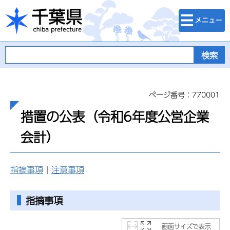
検索・メニュ
千葉県
ー
ページ番号：770001
措置の公表（令和6年度公営企業
会計）
指摘事項
｜
注意事項
指摘事項
画面サイズで表示