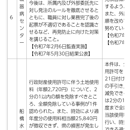
今後は、所属内及び外部委託先に
器
するよう、
対し発注のルールを徹底させると
病
また、外部
6
ともに、職員に対し業務完了後の
セ
順を改めて
起票が不適切であることを認識さ
ン
努めている
せるなど、再発防止に向けた対策
タ
【令和7年1
を講じること。
ー
【令和7年1
【令和7年2月6日監査実施】
【令和7年5月30日結果公表】
本件は、公
用許可をし
21日付け
行政財産使用許可に伴う土地使用
の手引き」
料（年額2,720円）について、2
減免できる
分の1以内の額を免除すべきとこ
は2分の1
ろ、全額免除している事例が1件
度まで全額
船
認められた。また、時効により過
当該使用料
橋
年度分の使用料相当額25,840円
行い、時効
水
が徴収できず、県の損害が発生し
できる過年