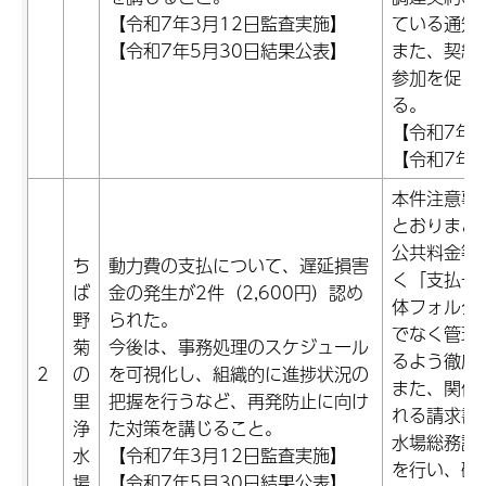
【令和7年3月12日監査実施】
ている通知
【令和7年5月30日結果公表】
また、契約
参加を促し
る。
【令和7年1
【令和7年1
本件注意事
とおりまと
公共料金等
ち
動力費の支払について、遅延損害
く「支払一
ば
金の発生が2件（2,600円）認め
体フォルダ
野
られた。
でなく管理
菊
今後は、事務処理のスケジュール
るよう徹底
2
の
を可視化し、組織的に進捗状況の
また、関係
里
把握を行うなど、再発防止に向け
れる請求書
浄
た対策を講じること。
水場総務課
水
【令和7年3月12日監査実施】
を行い、確
場
【令和7年5月30日結果公表】