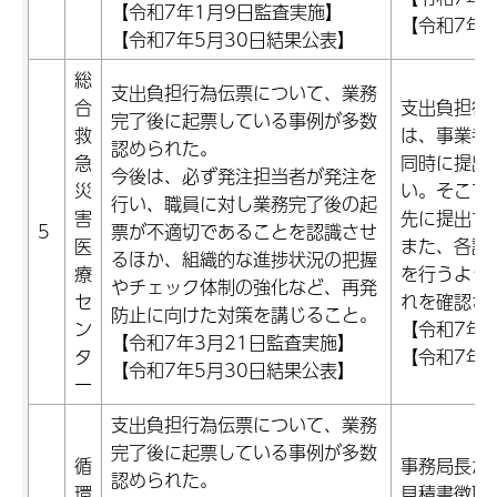
【令和7年1月9日監査実施】
【令和7年1
【令和7年5月30日結果公表】
総
支出負担行為伝票について、業務
合
支出負担行
完了後に起票している事例が多数
救
は、事業者
認められた。
急
同時に提出
今後は、必ず発注担当者が発注を
災
い。そこで
行い、職員に対し業務完了後の起
害
先に提出す
5
票が不適切であることを認識させ
医
また、各課
るほか、組織的な進捗状況の把握
療
を行うよう
やチェック体制の強化など、再発
セ
れを確認さ
防止に向けた対策を講じること。
ン
【令和7年1
【令和7年3月21日監査実施】
タ
【令和7年1
【令和7年5月30日結果公表】
ー
支出負担行為伝票について、業務
完了後に起票している事例が多数
循
事務局長か
認められた。
環
見積書徴取