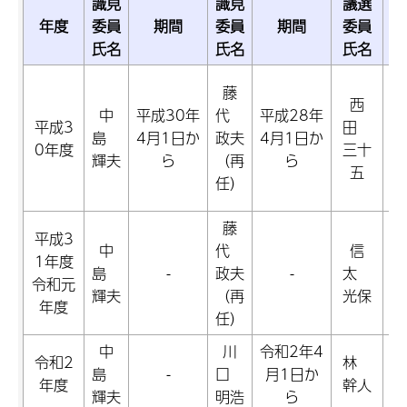
識見
識見
議選
年度
委員
期間
委員
期間
委員
氏名
氏名
氏名
平
藤
西
7
中
平成30年
代
平成28年
平成3
田
島
4月1日か
政夫
4月1日か
0年度
三十
平
輝夫
ら
（再
ら
五
4
任）
藤
平成3
中
代
信
令
1年度
島
-
政夫
-
太
月
令和元
輝夫
（再
光保
年度
任）
中
川
令和2年4
令和2
林
令
島
-
口
月1日か
年度
幹人
月
輝夫
明浩
ら