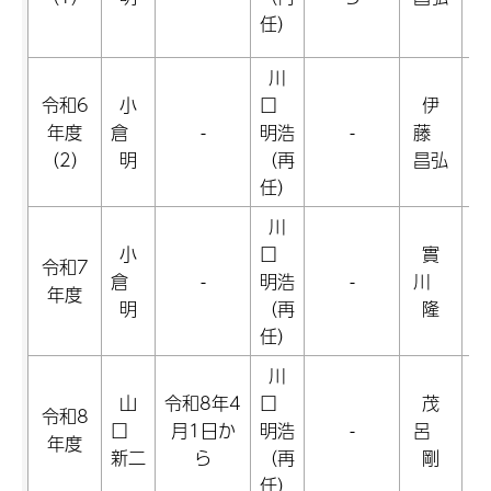
任）
川
令和6
小
口
伊
年度
倉
-
明浩
-
藤
（2）
明
（再
昌弘
任）
川
小
口
實
令
令和7
倉
-
明浩
-
川
月
年度
明
（再
隆
任）
川
山
令和8年4
口
茂
令和8
令
口
月1日か
明浩
-
呂
年度
月
新二
ら
（再
剛
任）