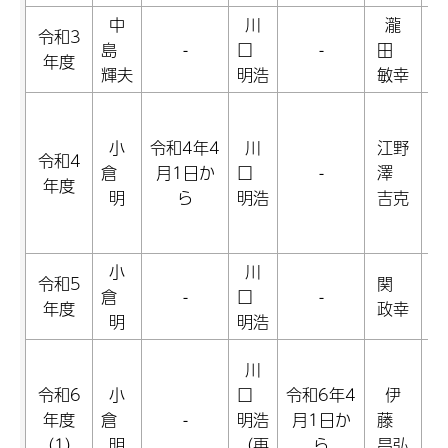
中
川
瀧
令
令和3
島
-
口
-
田
月
年度
輝夫
明浩
敏幸
令
月
小
令和4年4
川
江野
令和4
倉
月1日か
口
-
澤
年度
令
明
ら
明浩
吉克
月
小
川
令
令和5
関
倉
-
口
-
月
年度
政幸
明
明浩
川
令和6
小
口
令和6年4
伊
令
年度
倉
-
明浩
月1日か
藤
月
（1）
明
（再
ら
昌弘