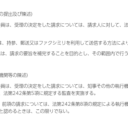
の提出及び陳述）
委員は、受理の決定をした請求については、請求人に対して、法
は、持参、郵送又はファクシミリを利用して送信する方法によ
述は、請求の要旨を補完することを目的とし、その範囲内で行
機関等の陳述）
委員は、受理の決定をした請求については、知事その他の執行
、法第242条第5項に規定する監査を実施する。
、前項の請求については、法第242条第8項の規定による執行
と認めるときは、この限りでない。