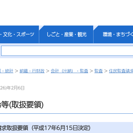
・文化・スポーツ
しごと・産業・観光
環境・まちづ
報・統計
>
組織・行財政
>
会計（出納）・監査
>
監査
>
住民監査請
26)年2月6日
等(取扱要領)
求取扱要領（平成17年6月15日決定）