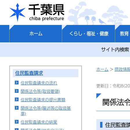
千葉県
ホーム
くらし・福祉・健康
教育
サイト内検索
ホーム
>
県政情
住民監査請求
住民監査請求の流れ
更新日：令和8(20
関係法令等(取扱要領)
住民監査請求の提出書類
関係法令
関係法令等(陳述等の取扱基
準)
住民監査請求の結果
住民監査請