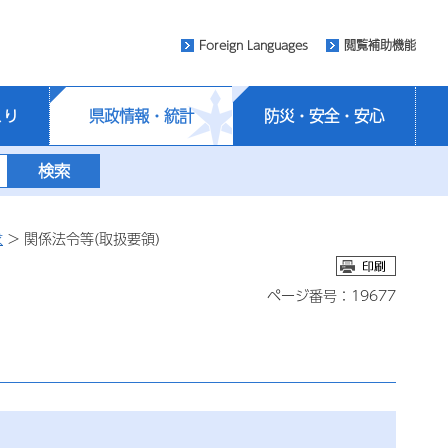
Foreign Languages
閲覧補助機能
くり
県政情報・統計
防災・安全・安心
求
> 関係法令等(取扱要領)
ページ番号：19677