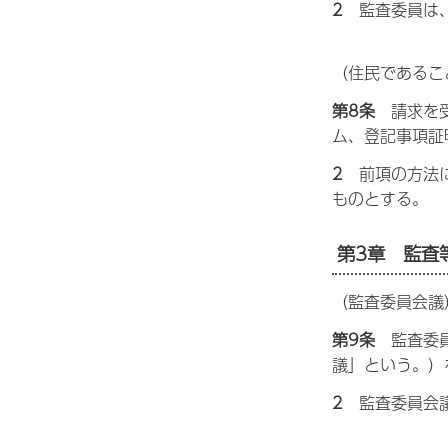
2
監
査委員は
（住民であるこ
第8条
請
求を
ム、登記事項証
2
前
項の方法
ものとする。
第3章
監
査
（監査委員会議
第9条
監
査委
議」という。）
2
監
査委員会