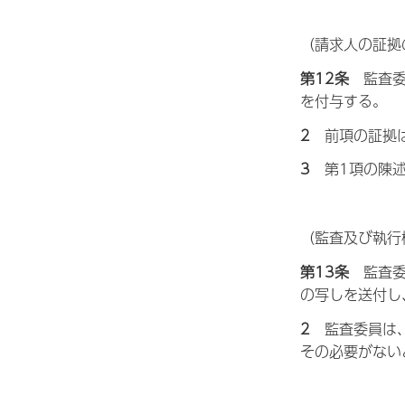
（請求人の証拠
第12条
監
査
を付与する。
2
前
項の証拠
3
第
1項の陳
（監査及び執行
第13条
監
査
の写しを送付し
2
監
査委員は
その必要がない