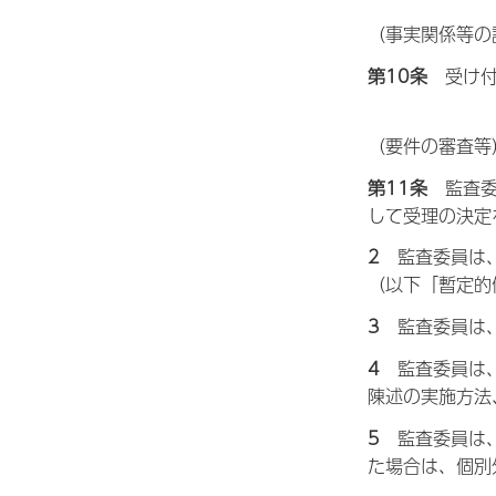
（事実関係等の
第10条
受け
（要件の審査等
第11条
監
査
して受理の決定
2
監
査委員は
（以下「暫定的
3
監
査委員は
4
監
査委員は
陳述の実施方法
5
監
査委員は
た場合は、個別