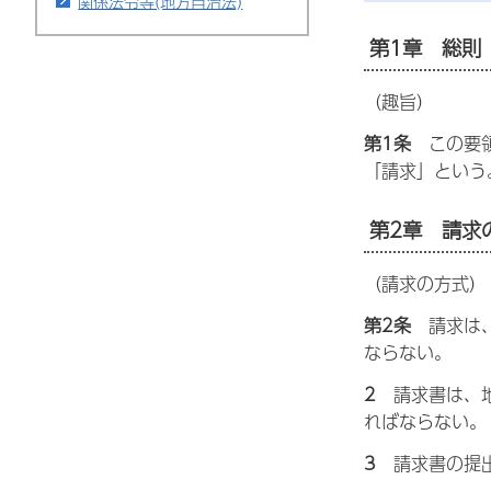
関係法令等(地方自治法)
第1章
総
則
（趣旨）
第1条
こ
の要
「請求」という
第2章
請
求
（請求の方式）
第2条
請
求は
ならない。
2
請
求書は、
ればならない。
3
請
求書の提