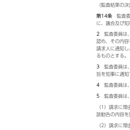
（監査結果の決
第14条
監
査
に、議会及び知
2
監
査委員は
認め、その内容
請求人に通知し
るものとする。
3
監
査委員は
旨を知事に通知
4
監
査委員は
5
監
査委員は
（1）請求に理
該勧告の内容を
（2）請求に理