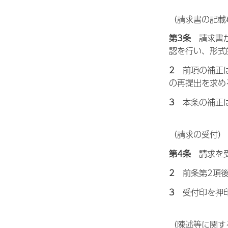
（請求書の記載
第3条
請
求書
認を行い、形式
2
前
項の補正
の再提出を求め
3
本
条の補正
（請求の受付）
第4条
請
求を
2
前
条第2項
3
受
付印を押
（陳述等に関す