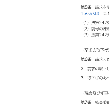
第5条
請
求を
156.9KB）
に
（1）法第24
（2）前号の陳
（3）法第24
（請求の取下げ
第6条
請
求人
2
請
求の取下
3
取
下げのあ
（議会及び知事
第7条
監
査委