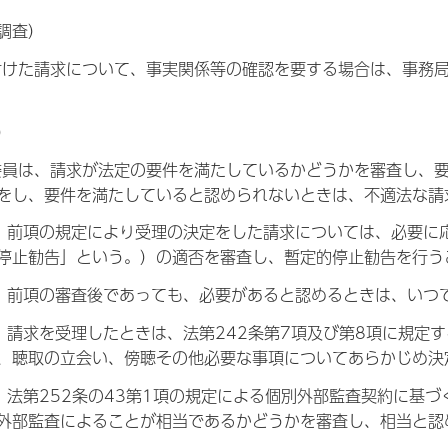
調査）
付けた請求について、事実関係等の確認を要する場合は、事務
）
委員は、請求が法定の要件を満たしているかどうかを審査し、
をし、要件を満たしていると認められないときは、不適法な請
、前項の規定により受理の決定をした請求については、必要に応
停止勧告」という。）の適否を審査し、暫定的停止勧告を行う
、前項の審査後であっても、必要があると認めるときは、いつ
、請求を受理したときは、法第242条第7項及び第8項に規定
、聴取の立会い、傍聴その他必要な事項についてあらかじめ決
、法第252条の43第1項の規定による個別外部監査契約に基
外部監査によることが相当であるかどうかを審査し、相当と認