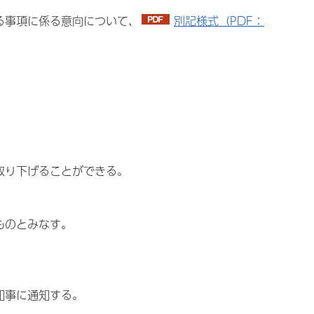
る事項に係る意向について、
別記様式（PDF：
取り下げることができる。
ものとみなす。
知事に通知する。