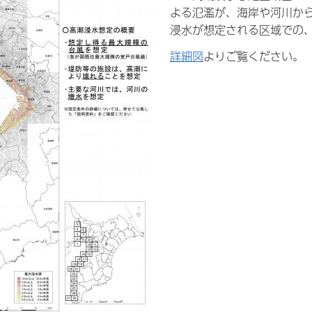
よる氾濫が、海岸や河川か
浸水が想定される区域での
詳細図
よりご覧ください。