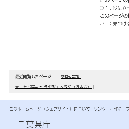
このページの
1：役に立
このページの
1：見つけ
最近閲覧したページ
機能の説明
東京湾沿岸高潮浸水想定区域図（浸水深）
｜
このホームページ（ウェブサイト）について
リンク・著作権・
千葉県庁