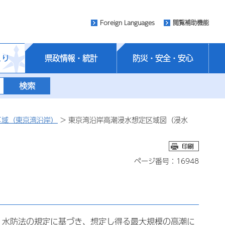
Foreign Languages
閲覧補助機能
くり
県政情報・統計
防災・安全・安心
区域（東京湾沿岸）
> 東京湾沿岸高潮浸水想定区域図（浸水
ページ番号：16948
、水防法の規定に基づき、想定し得る最大規模の高潮に