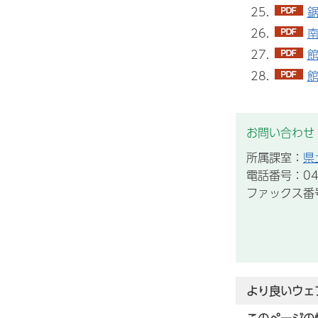
鋸
南
館
館
お問い合わせ
所属課室：
県
電話番号：043
ファックス番号：
より良いウェ