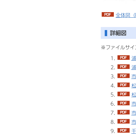
全体図（P
詳細図
※ファイルサイ
浦
浦
市
松
松
市
市
市
千