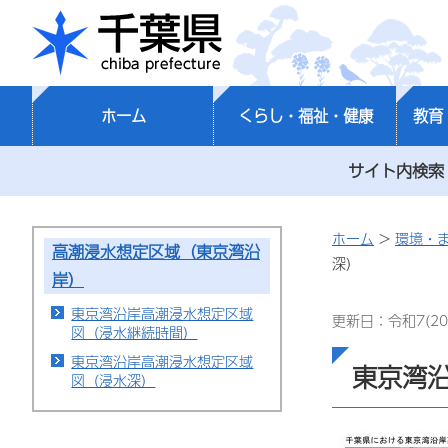
千葉県
ホーム
くらし・福祉・健康
教育
サイト内検索
ホーム
>
環境・
高潮浸水想定区域（東京湾沿
深）
岸）
東京湾沿岸高潮浸水想定区域
更新日：令和7(20
図（浸水継続時間）
東京湾沿岸高潮浸水想定区域
東京湾
図（浸水深）