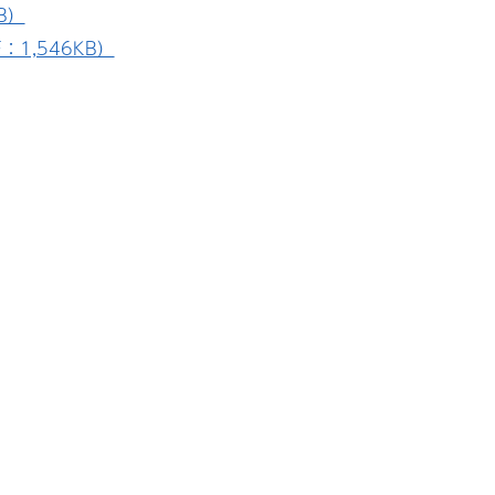
B）
1,546KB）