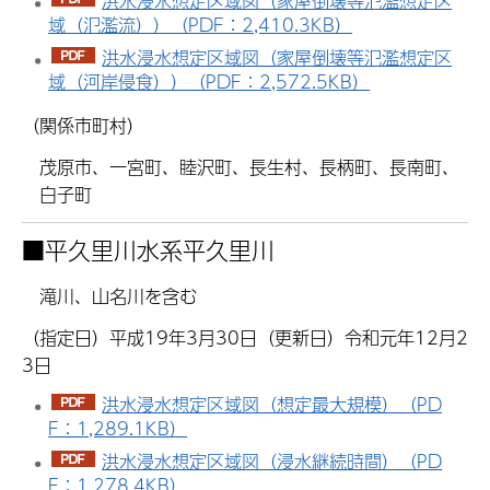
洪水浸水想定区域図（家屋倒壊等氾濫想定区
域（氾濫流））（PDF：2,410.3KB）
洪水浸水想定区域図（家屋倒壊等氾濫想定区
域（河岸侵食））（PDF：2,572.5KB）
（関係市町村）
茂原市、一宮町、睦沢町、長生村、長柄町、長南町、
白子町
■
平久里川水系平久里川
滝川、山名川を含む
（指定日）平成19年3月30日（更新日）令和元年12月2
3日
洪水浸水想定区域図（想定最大規模）（PD
F：1,289.1KB）
洪水浸水想定区域図（浸水継続時間）（PD
F：1,278.4KB）