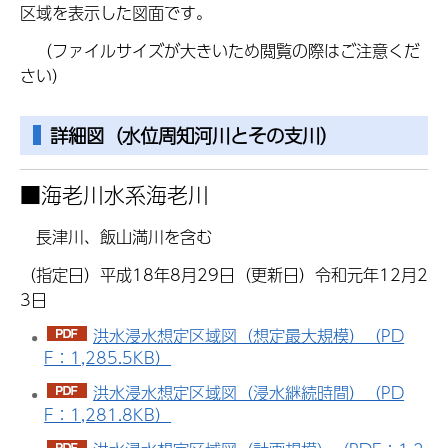
区域を表示した図面です。
（ファイルサイズが大きいため閲覧の際はご注意くだ
さい）
詳細図（水位周知河川とその支川）
■
海老川水系海老川
長津川、飯山満川を含む
（指定日）平成18年8月29日（更新日）令和元年12月2
3日
洪水浸水想定区域図（想定最大規模）（PD
F：1,285.5KB）
洪水浸水想定区域図（浸水継続時間）（PD
F：1,281.8KB）