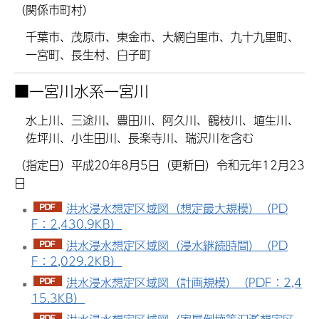
（関係市町村）
千葉市、茂原市、東金市、大網白里市、九十九里町、
一宮町、長生村、白子町
■
一宮川水系一宮川
水上川、三途川、豊田川、阿久川、鶴枝川、埴生川、
佐坪川、小生田川、長楽寺川、瑞沢川を含む
（指定日）平成20年8月5日（更新日）令和元年12月23
日
洪水浸水想定区域図（想定最大規模）（PD
F：2,430.9KB）
洪水浸水想定区域図（浸水継続時間）（PD
F：2,029.2KB）
洪水浸水想定区域図（計画規模）（PDF：2,4
15.3KB）