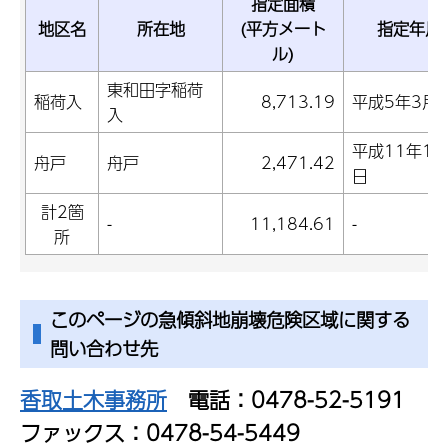
指定面積
地区名
所在地
(平方メート
指定年月
ル)
東和田字稲荷
稲荷入
8,713.19
平成5年3月
入
平成11年1月
舟戸
舟戸
2,471.42
日
計2箇
-
11,184.61
-
所
このページの急傾斜地崩壊危険区域に関する
問い合わせ先
香取土木事務所
電話：0478-52-5191
ファックス：0478-54-5449