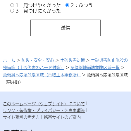
1：見つけやすかった
2：ふつう
3：見つけにくかった
ホーム
>
防災・安全・安心
>
土砂災害対策
>
土砂災害防止施設の
整備等（土砂災害のハード対策）
>
急傾斜地崩壊危険区域一覧
>
急傾斜地崩壊危険区域（香取土木事務所）
> 急傾斜地崩壊危険区域
（東庄町）
このホームページ（ウェブサイト）について
リンク・著作権・プライバシー・免責事項等
サイト運営の考え方
携帯サイトのご案内