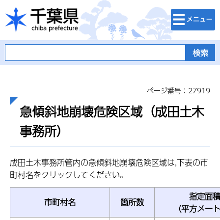
検索・メニュ
千葉県
ー
ページ番号：27919
急傾斜地崩壊危険区域（成田土木
事務所）
成田土木事務所管内の急傾斜地崩壊危険区域は,下表の市
町村名をクリックしてください。
指定面
市町村名
箇所数
（平方メー