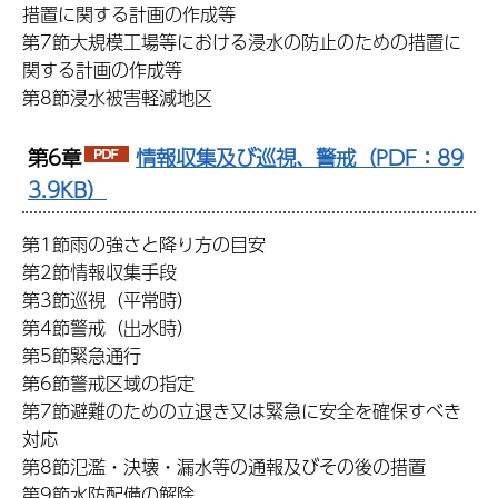
措置に関する計画の作成等
第7節大規模工場等における浸水の防止のための措置に
関する計画の作成等
第8節浸水被害軽減地区
第6章
情報収集及び巡視、警戒（PDF：89
3.9KB）
第1節雨の強さと降り方の目安
第2節情報収集手段
第3節巡視（平常時）
第4節警戒（出水時）
第5節緊急通行
第6節警戒区域の指定
第7節避難のための立退き又は緊急に安全を確保すべき
対応
第8節氾濫・決壊・漏水等の通報及びその後の措置
第9節水防配備の解除