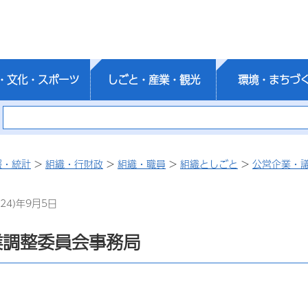
・文化・スポーツ
しごと・産業・観光
環境・まちづ
報・統計
>
組織・行財政
>
組織・職員
>
組織としごと
>
公営企業・
24)年9月5日
業調整委員会事務局