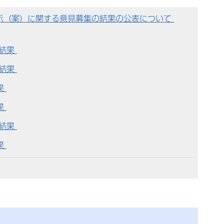
示（案）に関する意見募集の結果の公表について
議結果
議結果
果
果
議結果
果