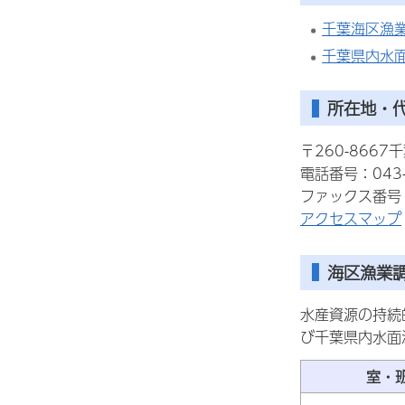
千葉海区漁
千葉県内水
所在地・
〒260-866
電話番号：043-
ファックス番号：0
アクセスマップ
海区漁業
水産資源の持続
び千葉県内水面
室・