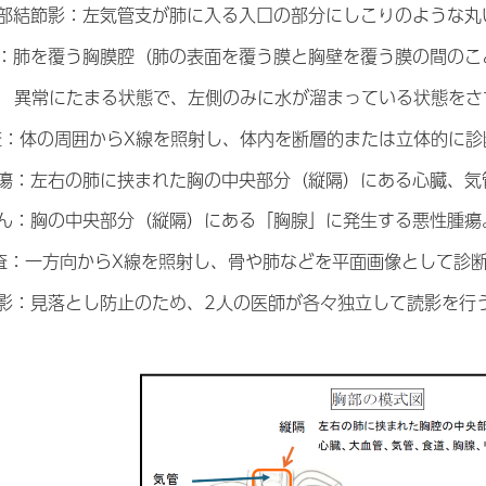
門部結節影：左気管支が肺に入る入口の部分にしこりのような
水：肺を覆う胸膜腔（肺の表面を覆う膜と胸壁を覆う膜の間の
異常にたまる状態で、左側のみに水が溜まっている状態をさ
検査：体の周囲からX線を照射し、体内を断層的または立体的に
腫瘍：左右の肺に挟まれた胸の中央部分（縦隔）にある心臓、
がん：胸の中央部分（縦隔）にある「胸腺」に発生する悪性腫瘍。
検査：一方向からX線を照射し、骨や肺などを平面画像として診
読影：見落とし防止のため、2人の医師が各々独立して読影を行