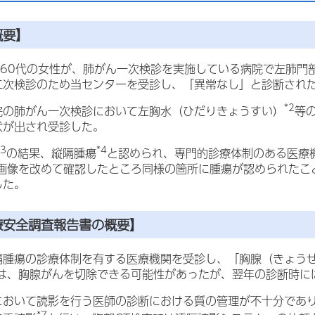
概要】
、60代の女性が、肺がん一次検診を実施している病院で
左
肺門
二次検診のため当センターを受診し、「異常なし」と診断され
*2
院の肺がん一次検診において
左
胸水（ひだりきょうすい）
等
状が出され受診した。
*3
*4
の結果、縦隔腫瘍
と認められ、専門的診療体制のある医療
T画像を改めて確認したところ同様の箇所に腫瘍が認められたこ
した。
療安全調査報告書の概要】
隔腫瘍の診療体制を有する医療機関を受診し、「
胸腺（きょう
では、胸腺がんを切除できる可能性があったが、翌年の診断時に
において読影を行う医師の診断における質の管理が不十分であ
*7