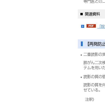
専門医との
関連資料
「院
【再発防
二重読影の
肺がん二次
テムを用い
読影の質の
読影の質を
せている。
注釈）