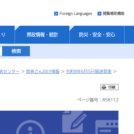
Foreign Languages
閲覧補助機能
くり
県政情報・統計
防災・安全・安心
病センター
>
患者さん向け情報
>
令和8年6月5日報道発表
>
）
ページ番号：858112