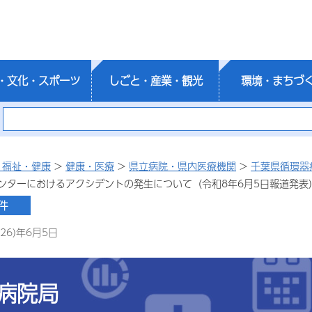
・文化・スポーツ
しごと・産業・観光
環境・まちづ
・福祉・健康
>
健康・医療
>
県立病院・県内医療機関
>
千葉県循環器
ンターにおけるアクシデントの発生について（令和8年6月5日報道発表
26)年6月5日
病院局