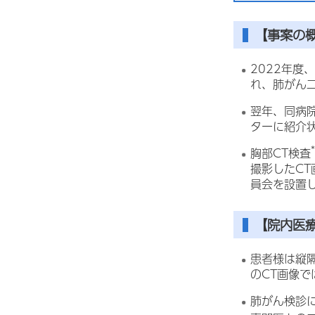
【事案の
2022年度
れ、肺がん
翌年、同病
ターに紹介
胸部CT検査
撮影したC
員会を設置
【院内医
患者様は縦
のCT画像
肺がん検診