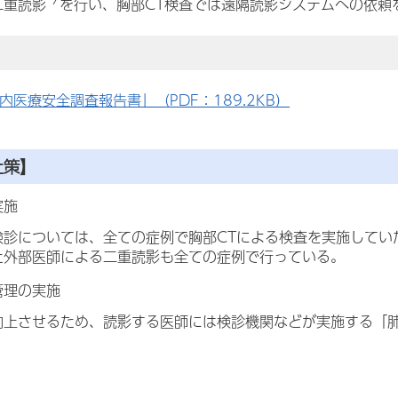
二重読影
を行い、胸部CT検査では遠隔読影システムへの依頼
内医療安全調査報告書」（PDF：189.2KB）
止策】
実施
検診については、全ての症例で胸部CTによる検査を実施してい
た外部医師による二重読影も全ての症例で行っている。
管理の実施
向上させるため、読影する医師には検診機関などが実施する「