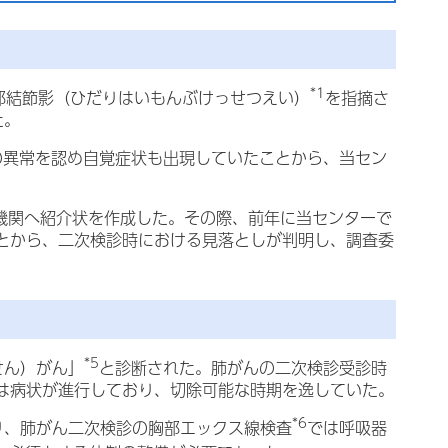
*1
部
結節
影（ひだりはいもんぶけっせつえい）
を指摘さ
た。
の異常を認め自覚症状も出現していたことから、当セン
機関へ紹介状を作成した。その際、前年に当センターで
とから、二次検診時における見落としが判明し、調査委
*5
せん）
がん」
と診断された。肺がんの二次検診受診時
は病状が進行しており、切除可能な時期を逸していた。
*6
り、肺がん二次検診の胸部エックス線検査
では呼吸器