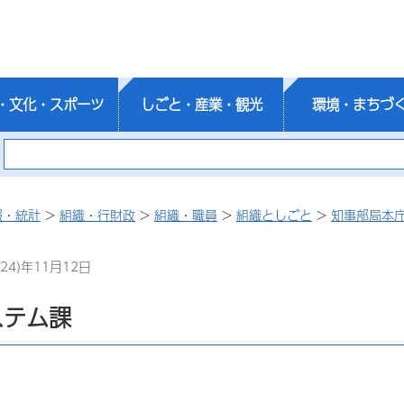
・文化・スポーツ
しごと・産業・観光
環境・まちづ
報・統計
>
組織・行財政
>
組織・職員
>
組織としごと
>
知事部局本
24)年11月12日
ステム課