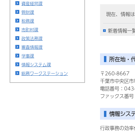
資産経営課
管財課
現在、情報は
税務課
市町村課
新着情報一
政策法務課
審査情報課
学事課
所在地・
情報システム課
〒260-8667
総務ワークステーション
千葉市中央区市場
電話番号：043-
ファックス番号：0
情報シス
行政事務の効率