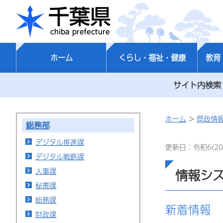
千葉県
ホーム
くらし・福祉・健康
教育
サイト内検索
ホーム
>
県政情
総務部
デジタル推進課
更新日：令和6(20
デジタル戦略課
人事課
情報シ
秘書課
総務課
新着情報
財政課