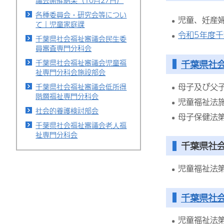
議会開催結果（10月27日）
各種委員会・研究会等につい
児童、妊産
て｜児童家庭課
令和5年度
千葉県社会福祉審議会民生委
員審査専門分科会
千葉県社
千葉県社会福祉審議会児童福
祉専門分科会施設部会
母子及び父
千葉県社会福祉審議会低所得
階層福祉専門分科会
児童福祉法
社会的養護検討部会
母子保健法
千葉県社会福祉審議会老人福
祉専門分科会
千葉県社
児童福祉法
千葉県社
児童福祉法