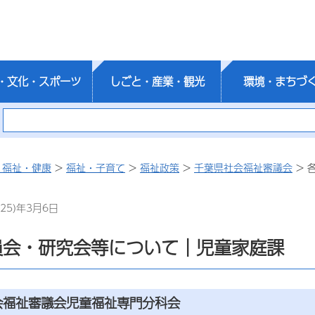
・文化・スポーツ
しごと・産業・観光
環境・まちづ
・福祉・健康
>
福祉・子育て
>
福祉政策
>
千葉県社会福祉審議会
> 
25)年3月6日
員会・研究会等について｜児童家庭課
会福祉審議会児童福祉専門分科会