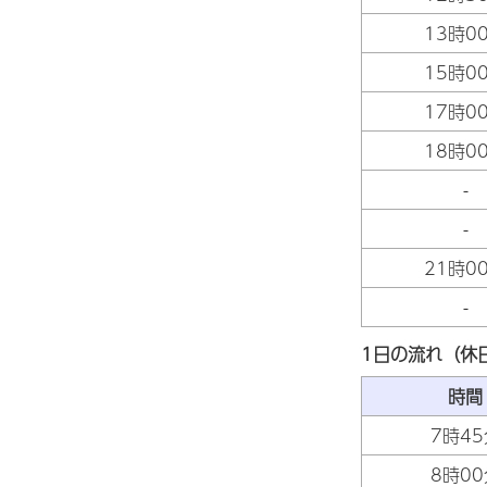
13時0
15時0
17時0
18時0
-
-
21時0
-
1日の流れ（休
時間
7時45
8時00