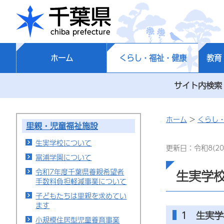
千葉県
ホーム
くらし・福祉・健康
教育
サイト内検索
ホーム
>
くらし
里親・児童福祉施設
生実学校について
更新日：令和8(20
富浦学園について
令和7年度千葉県養親希望者
生実学
手数料負担軽減事業について
子どもたちは里親を求めてい
ます
1 生実
小規模住居型児童養育事業