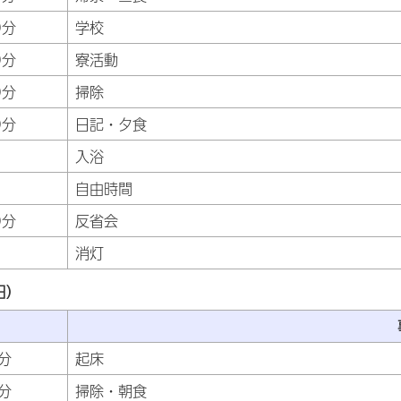
0分
学校
0分
寮活動
0分
掃除
0分
日記・夕食
入浴
自由時間
0分
反省会
消灯
日）
分
起床
分
掃除・朝食