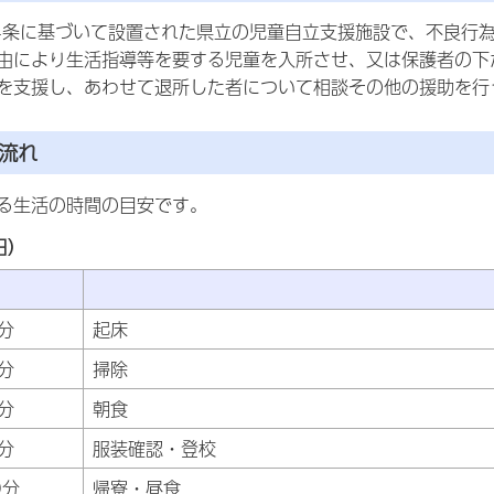
4条に基づいて設置された県立の児童自立支援施設で、不良行
由により生活指導等を要する児童を入所させ、又は保護者の下
を支援し、あわせて退所した者について相談その他の援助を行
流れ
る生活の時間の目安です。
日）
間
分
起床
分
掃除
分
朝食
分
服装確認・登校
0分
帰寮・昼食