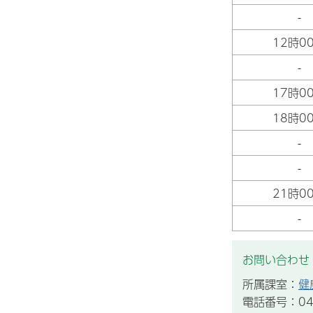
-
12時0
-
17時0
18時0
-
-
21時0
-
お問い合わせ
所属課室：
健
電話番号：043