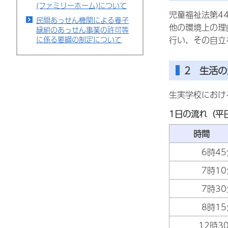
(ファミリーホーム)について
児童福祉法第4
民間あっせん機関による養子
他の環境上の理
縁組のあっせん事業の許可等
に係る要綱の制定について
行い、その自立
2 生活の
生実学校におけ
1日の流れ（平
時
6時45
7時10
7時30
8時15
12時3