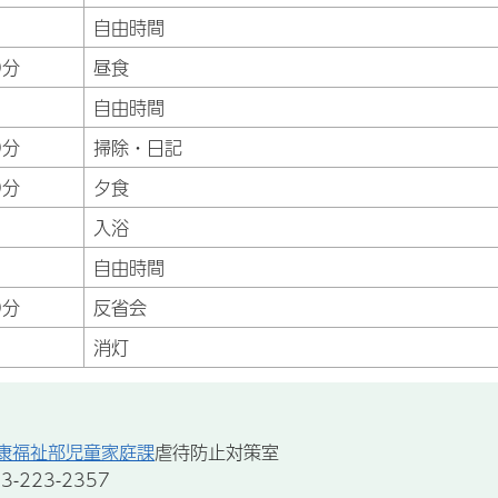
自由時間
0分
昼食
自由時間
0分
掃除・日記
0分
夕食
入浴
自由時間
0分
反省会
消灯
康福祉部児童家庭課
虐待防止対策室
-223-2357