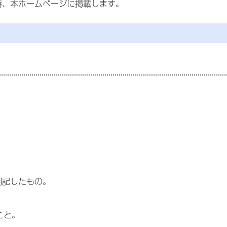
時、本ホームページに掲載します。
明記したもの。
こと。