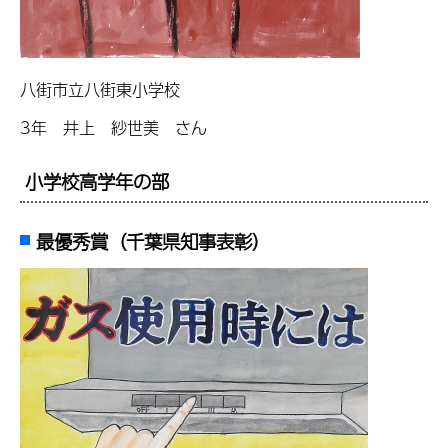
八街市立八街東小学校
3年 井上 紗世美 さん
小学校高学年の部
最優秀賞（千葉県知事表彰）