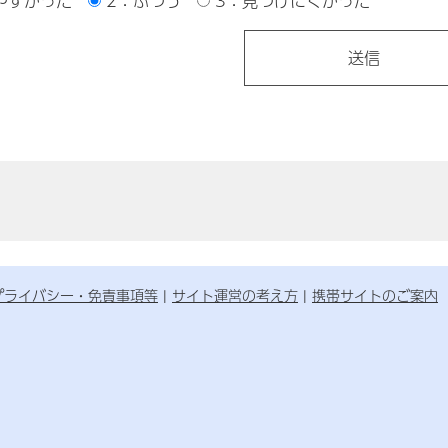
やすかった
2：ふつう
3：見つけにくかった
プライバシー・免責事項等
サイト運営の考え方
携帯サイトのご案内