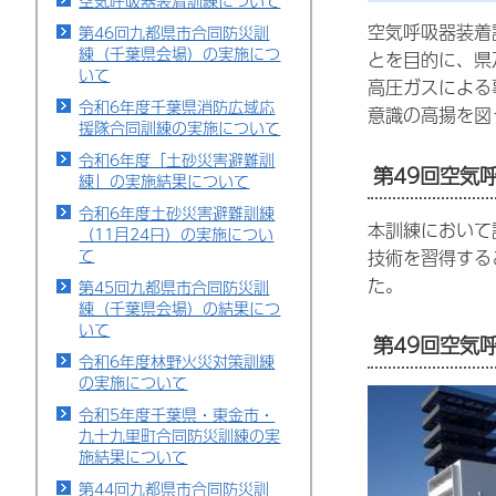
空気呼吸器装着訓練について
空気呼吸器装着
第46回九都県市合同防災訓
練（千葉県会場）の実施につ
とを目的に、県
いて
高圧ガスによる
令和6年度千葉県消防広域応
意識の高揚を図
援隊合同訓練の実施について
令和6年度「土砂災害避難訓
第49回空気
練」の実施結果について
令和6年度土砂災害避難訓練
本訓練において
（11月24日）の実施につい
て
技術を習得する
た。
第45回九都県市合同防災訓
練（千葉県会場）の結果につ
いて
第49回空気
令和6年度林野火災対策訓練
の実施について
令和5年度千葉県・東金市・
九十九里町合同防災訓練の実
施結果について
第44回九都県市合同防災訓