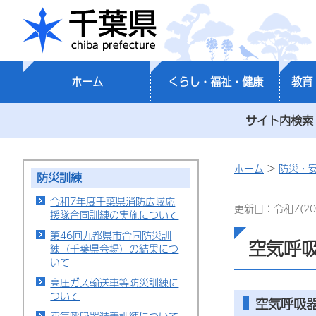
千葉県
ホーム
くらし・福祉・健康
教育
サイト内検索
ホーム
>
防災・
防災訓練
令和7年度千葉県消防広域応
更新日：令和7(20
援隊合同訓練の実施について
第46回九都県市合同防災訓
空気呼
練（千葉県会場）の結果につ
いて
高圧ガス輸送車等防災訓練に
ついて
空気呼吸