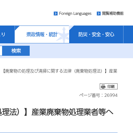
Foreign Languages
閲覧補助機能
くり
県政情報・統計
防災・安全・安心
 【廃棄物の処理及び清掃に関する法律（廃棄物処理法）】産業
ページ番号：26994
処理法）】産業廃棄物処理業者等へ