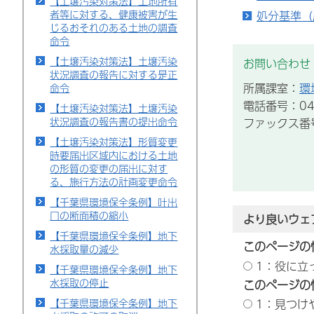
【土壌汚染対策法】土地所有
者等に対する、健康被害が生
処分基準（
じるおそれのある土地の調査
命令
【土壌汚染対策法】土壌汚染
お問い合わせ
状況調査の報告に対する是正
所属課室：
環
命令
電話番号：043
【土壌汚染対策法】土壌汚染
状況調査の報告書の提出命令
ファックス番号：
【土壌汚染対策法】形質変更
時要届出区域内における土地
の形質の変更の届出に対す
る、施行方法の計画変更命令
【千葉県環境保全条例】吐出
口の断面積の縮小
より良いウェ
【千葉県環境保全条例】地下
このページの
水採取量の減少
1：役に立
【千葉県環境保全条例】地下
水採取の停止
このページの
1：見つけ
【千葉県環境保全条例】地下