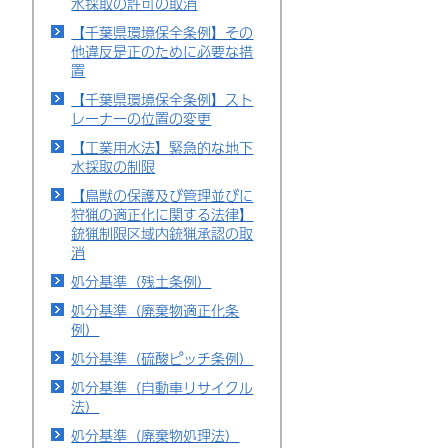
水採取の許可の取消
【千葉県環境保全条例】その
他違反是正のために必要な措
置
【千葉県環境保全条例】スト
レーナーの位置の変更
【工業用水法】緊急的な地下
水採取の制限
【鳥獣の保護及び管理並びに
狩猟の適正化に関する法律】
銃猟制限区域内銃猟承認の取
消
処分基準（残土条例）
処分基準（廃棄物適正化条
例）
処分基準（硫酸ピッチ条例）
処分基準（自動車リサイクル
法）
処分基準（廃棄物処理法）