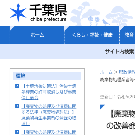
千葉県
ホーム
くらし・福祉・健康
教育
サイト内検索
ホーム
>
県政情
環境
廃棄物処理業者等
【土壌汚染対策法】汚染土壌
処理業の許可取消し及び事業
更新日：令和6(20
停止命令
【廃棄物の処理及び清掃に関
【廃棄
する法律（廃棄物処理法）】
廃棄物再生事業者の登録の取
の改善
消し
【廃棄物の処理及び清掃に関