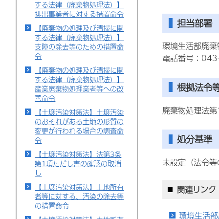
する法律（廃棄物処理法）】
排出事業者に対する措置命令
担当部署
【廃棄物の処理及び清掃に関
する法律（廃棄物処理法）】
環境生活部廃棄
支障の除去等のための措置命
令
電話番号：043-
【廃棄物の処理及び清掃に関
する法律（廃棄物処理法）】
根拠法令
産業廃棄物処理業者等への改
善命令
廃棄物処理法第
【土壌汚染対策法】土壌汚染
のおそれがある土地の形質の
変更が行われる場合の調査命
処分基準
令
【土壌汚染対策法】法第3条
未設定（法令等
第1項ただし書の確認の取消
し
【土壌汚染対策法】土地所有
関連リンク
者等に対する、汚染の除去等
の措置命令
環境生活部