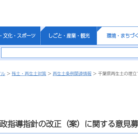
・文化・スポーツ
しごと・産業・観光
環境・まちづ
クル
>
残土・再生土対策
>
再生土条例関連情報
> 千葉県再生土の埋
政指導指針の改正（案）に関する意見