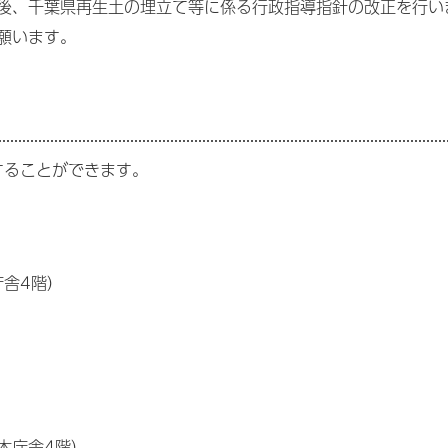
後、千葉県再生土の埋立て等に係る行政指導指針の改正を行い
願います。
することができます。
。
舎4階）
本庁舎4階）