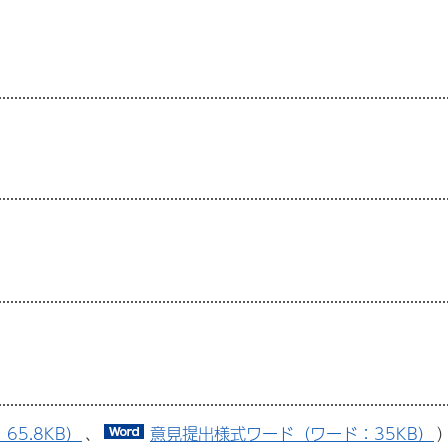
65.8KB）
、
意見提出様式ワード（ワード：35KB）