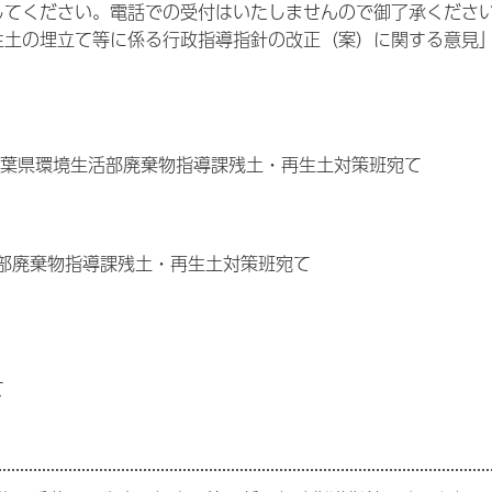
してください。電話での受付はいたしませんので御了承くださ
生土の埋立て等に係る行政指導指針の改正（案）に関する意見
葉県環境生活部廃棄物指導課残土・再生土対策班宛て
境生活部廃棄物指導課残土・再生土対策班宛て
て