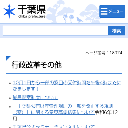
検索・メニュ
千葉県
ー
ページ番号：18974
行政改革その他
10月1日から一部の窓口の受付時間を午後4時までに
変更します！
職員提案制度について
「千葉県公有財産管理規則の一部を改正する規則
（案）」に関する意見募集結果について
令和6年12
月
千葉県公式セミナーチャンネルについて