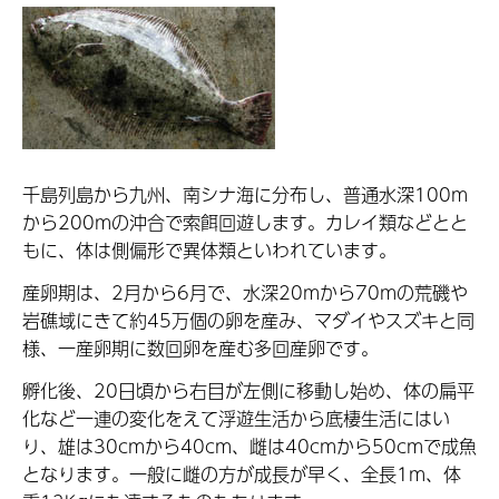
千島列島から九州、南シナ海に分布し、普通水深100m
から200mの沖合で索餌回遊します。カレイ類などとと
もに、体は側偏形で異体類といわれています。
産卵期は、2月から6月で、水深20mから70mの荒磯や
岩礁域にきて約45万個の卵を産み、マダイやスズキと同
様、一産卵期に数回卵を産む多回産卵です。
孵化後、20日頃から右目が左側に移動し始め、体の扁平
化など一連の変化をえて浮遊生活から底棲生活にはい
り、雄は30cmから40cm、雌は40cmから50cmで成魚
となります。一般に雌の方が成長が早く、全長1m、体