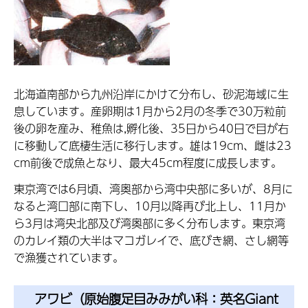
北海道南部から九州沿岸にかけて分布し、砂泥海域に生
息しています。産卵期は1月から2月の冬季で30万粒前
後の卵を産み、稚魚は,孵化後、35日から40日で目が右
に移動して底棲生活に移行します。雄は19cm、雌は23
cm前後で成魚となり、最大45cm程度に成長します。
東京湾では6月頃、湾奥部から湾中央部に多いが、8月に
なると湾口部に南下し、10月以降再び北上し、11月か
ら3月は湾央北部及び湾奥部に多く分布します。東京湾
のカレイ類の大半はマコガレイで、底びき網、さし網等
で漁獲されています。
アワビ（原始腹足目みみがい科：英名Giant