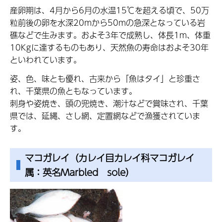
産卵期は、4月から6月の水温15℃を超える頃で、50万
粒前後の卵を水深20mから50mの急深となっている岩
礁などで生みます。およそ3年で成熟し、体長1m、体重
10Kgに達するものもあり、天然魚の寿命はおよそ30年
といわれています。
姿、色、味とも優れ、古来から「魚はタイ」と珍重さ
れ、千葉県の魚ともなっています。
刺身や姿焼き、頭の兜焼き、潮汁などで賞味され、千葉
県では、延縄、さし網、定置網などで漁獲されていま
す。
マコガレイ（カレイ目カレイ科マコガレイ
属：英名Marbled sole）