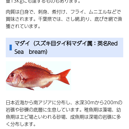
重13Kgにも達するものもあります。
肉質は白身で、刺身、煮付け、フライ、ムニエルなどで
賞味されます。千葉県では、さし網,釣り、底びき網で漁
獲されています。
マダイ（スズキ目タイ科マダイ属：英名Red
Sea bream）
日本近海から南アジアに分布し、水深30mから200mの
岩礁や砂礫の底層に生息しています。稚魚期は藻場、幼
魚期はエビ場といわれる砂場、成魚期は深場の岩礁に多
く分布します。