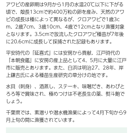
アワビの産卵期は9月から1月の水温20℃以下に下がる
頃で、殻長13cmで約400万粒の卵を産み、天然のアワ
ビの成長は種によって異なるが、クロアワビで1歳3c
m、2歳7cm、3歳10cm、4歳で12cmとなり漁獲対象
となります。3.5cmで放流したクロアワビ種苗が7年後
に20.6cmに成長して採捕された記録もあります。
平安時代の「延喜式」には安房から貢献、江戸時代の
「本朝食鑑」に安房の産上品として4、5月に大量に江戸
市に販売とあります。また、白浜は明治27、28年、岸
上鎌吉氏による種苗生産研究の草分けの地です。
水貝（刺身）、酒蒸し、ステーキ、味噌だき、あわびと
ろろ等で賞味され、極めつけは不老長生の薬、熨斗鮑で
しょう。
千葉県では、素潜りや潜水機漁業によって4月下旬から9
月上旬の間に漁獲されています。