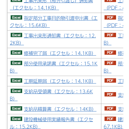
工事出来形（部分引渡し）通知書
工事
（エクセル：14.1KB）
（PDF：49
指定部分工事目的物引渡申出書（エ
指定
クセル：15.6KB）
（PDF：45
工事出来形通知書（エクセル：12.
工事
2KB）
B）
修補完了届（エクセル：14.1KB）
修補完
部分使用承諾書（エクセル：15.1K
部分
B）
B）
工期延期届（エクセル：14.1KB）
工期延
支給品受領書（エクセル：13.6K
支給
B）
支給品精算書（エクセル：14KB）
支給
建設機械使用実績報告書（エクセ
建設
ル：15.2KB）
67.1KB）