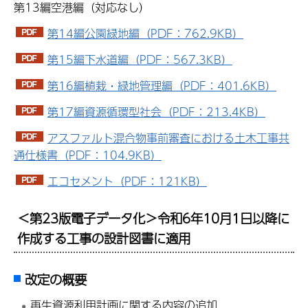
第13編空港編（対応なし）
第14編公園緑地編（PDF：762.9KB）
第15編下水道編（PDF：567.3KB）
第16編植栽・緑地管理編（PDF：401.6KB）
第17編資源循環型社会（PDF：213.4KB）
アスファルト混合物事前審査における土木工事共
通仕様書（PDF：104.9KB）
エコセメント（PDF：121KB）
＜第23版電子データ化＞令和6年10月1日以降に
作成する工事の設計図書に適用
改定の概要
再生資源利用計画に関する内容の追加