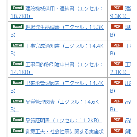
建設機械借用・返納書（エクセル：
建設
18.7KB）
9.3KB）
現場発生品調書（エクセル：15.3K
現場
B）
B）
工事完成通知書（エクセル：14.4K
工事
B）
B）
工事目的物引渡申出書（エクセル：
工事
14.1KB）
2.1KB）
出来形管理図表（エクセル：14.7K
出来
B）
B）
品質管理図表（エクセル：14.6K
品質管
B）
B）
品質証明書（エクセル：11.2KB）
品質証
創意工夫・社会性等に関する実施状
創意