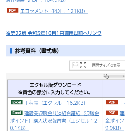
エコセメント（PDF：121KB）
※第22版 令和5年10月1日適用以前へリンク
参考資料（書式集）
画面サイズで表示
エクセル版ダウンロード
※黄色の部分に入力してください。
工程表（エクセル：16.2KB）
工程表
建設業退職金共済組合証紙（退職金
建設
ポイント）購入状況報告書（エクセル：2
金ポイント
0.1KB）
9.9KB）