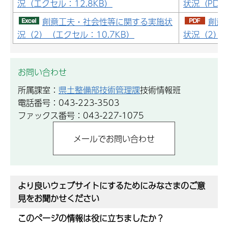
況（エクセル：12.8KB）
状況（PDF：
創意工夫・社会性等に関する実施状
創意
況（2）（エクセル：10.7KB）
状況（2）（
お問い合わせ
所属課室：
県土整備部技術管理課
技術情報班
電話番号：043-223-3503
ファックス番号：043-227-1075
より良いウェブサイトにするためにみなさまのご意
見をお聞かせください
このページの情報は役に立ちましたか？