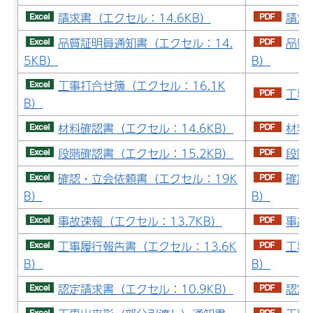
請求書（エクセル：14.6KB）
請求書
品質証明員通知書（エクセル：14.
品質
5KB）
B）
工事打合せ簿（エクセル：16.1K
工事
B）
材料確認書（エクセル：14.6KB）
材料確
段階確認書（エクセル：15.2KB）
段階確
確認・立会依頼書（エクセル：19K
確認
B）
B）
事故速報（エクセル：13.7KB）
事故速
工事履行報告書（エクセル：13.6K
工事
B）
B）
認定請求書（エクセル：10.9KB）
認定