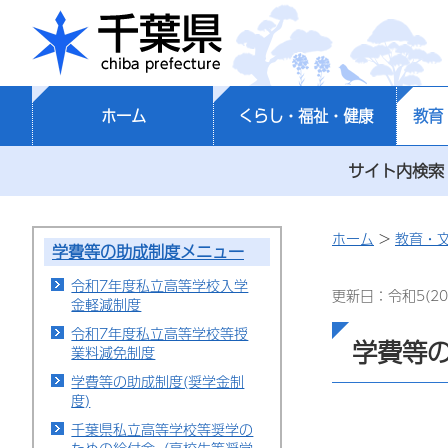
千葉県
ホーム
くらし・福祉・健康
教育
サイト内検索
ホーム
>
教育・
学費等の助成制度メニュー
令和7年度私立高等学校入学
更新日：令和5(20
金軽減制度
令和7年度私立高等学校等授
学費等の
業料減免制度
学費等の助成制度(奨学金制
度)
千葉県私立高等学校等奨学の