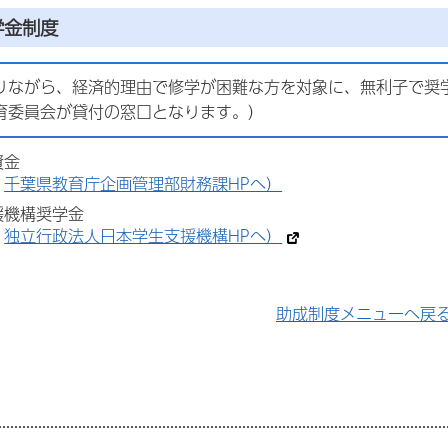
学金制度
りながら、経済的理由で修学が困難な方を対象に、無利子で奨
育委員会が貸付の窓口となります。）
資金
、
千葉県教育庁企画管理部財務課HPへ）
援機構奨学金
、
独立行政法人日本学生支援機構HPへ）
助成制度メニューへ戻