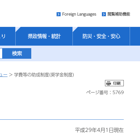
Foreign Languages
閲覧補助機能
くり
県政情報・統計
防災・安全・安心
ュー
> 学費等の助成制度(奨学金制度)
ページ番号：5769
平成29年4月1日現在