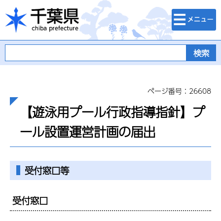
検索・メニュ
千葉県
ー
ページ番号：26608
【遊泳用プール行政指導指針】プ
ール設置運営計画の届出
受付窓口等
受付窓口