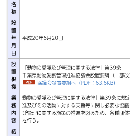
名
称
設
置
年
平成20年6月20日
月
日
設
「動物の愛護及び管理に関する法律」第39条
置
千葉県動物愛護管理推進協議会設置要綱（一部改正,
根
協議会設置要綱へ（PDF：63.6KB）
拠
業
動物の愛護及び管理に関する法律」第39条に規定
務
進及びその活動に対する支援等に関し必要な協議を
内
び管理に関する施策の推進を図るため、各種団体等
容
を行う。
結