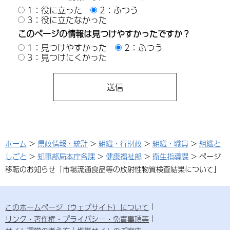
1：役に立った
2：ふつう
3：役に立たなかった
このページの情報は見つけやすかったですか？
1：見つけやすかった
2：ふつう
3：見つけにくかった
ホーム
>
県政情報・統計
>
組織・行財政
>
組織・職員
>
組織と
しごと
>
知事部局本庁各課
>
健康福祉部
>
衛生指導課
> ページ
移転のお知らせ「市場流通食品等の放射性物質検査結果について」
このホームページ（ウェブサイト）について
リンク・著作権・プライバシー・免責事項等