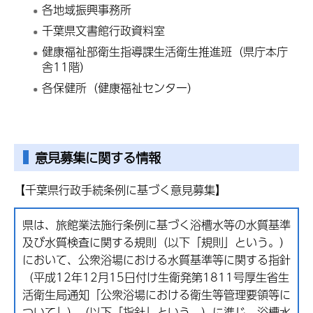
各地域振興事務所
千葉県文書館行政資料室
健康福祉部衛生指導課生活衛生推進班（県庁本庁
舎11階）
各保健所（健康福祉センター）
意見募集に関する情報
【千葉県行政手続条例に基づく意見募集】
県は、旅館業法施行条例に基づく浴槽水等の水質基準
及び水質検査に関する規則（以下「規則」という。）
において、公衆浴場における水質基準等に関する指針
（平成12年12月15日付け生衛発第1811号厚生省生
活衛生局通知「公衆浴場における衛生等管理要領等に
ついて」）（以下「指針」という。）に準じ、浴槽水