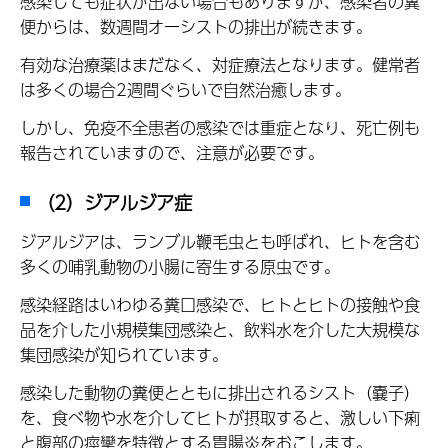
感染しても症状が出ない場合もありますが、感染者の糞
便からは、数週間オーシストの排出が続きます。
有効な治療薬はまだなく、対症療法となります。健常者
は多くの場合2週間ぐらいで自然治癒します。
しかし、免疫不全患者の感染では重症となり、死亡例も
報告されていますので、注意が必要です。
（2）ジアルジア症
ジアルジアは、ランブル鞭毛虫とも呼ばれ、ヒトを含む
多くの哺乳動物の小腸に寄生する原虫です。
感染経路はいわゆる糞口感染で、ヒトとヒトの接触や食
品を介した小規模集団感染と、飲料水を介した大規模な
集団感染が知られています。
感染した動物の糞便とともに排出されるシスト（嚢子）
を、食べ物や水を介してヒトが摂取すると、激しい下痢
と腹部の痙攣を特徴とする胃腸炎をおこします。