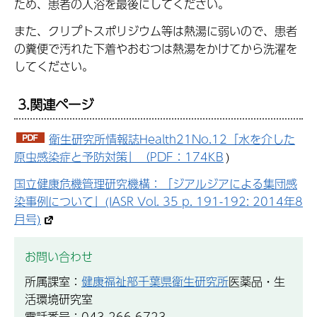
ため、患者の入浴を最後にしてください。
また、クリプトスポリジウム等は熱湯に弱いので、患者
の糞便で汚れた下着やおむつは熱湯をかけてから洗濯を
してください。
3.関連ページ
衛生研究所情報誌Health21No.12「水を介した
原虫感染症と予防対策」（PDF：174KB
)
国立健康危機管理研究機構：「ジアルジアによる集団感
染事例について」(IASR Vol. 35 p. 191-192: 2014年8
月号)
お問い合わせ
所属課室：
健康福祉部千葉県衛生研究所
医薬品・生
活環境研究室
電話番号：043-266-6723