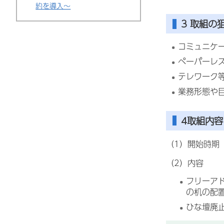
約を導入～
3 取組の
コミュニケ
ペーパーレ
テレワーク
業務形態や
4取組内容
（1）開始時期
（2）内容
フリーア
の机の配
ひな壇廃