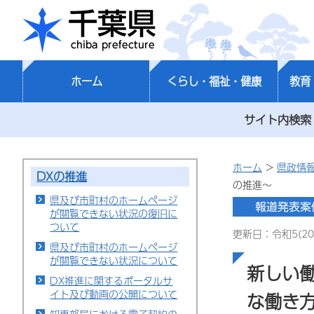
千葉県
ホーム
くらし・福祉・健康
教育
サイト内検索
ホーム
>
県政情
DXの推進
の推進～
県及び市町村のホームページ
が閲覧できない状況の復旧に
ついて
更新日：令和5(20
県及び市町村のホームページ
が閲覧できない状況について
新しい
DX推進に関するポータルサ
イト及び動画の公開について
な働き