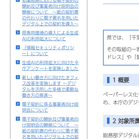
知事部局における電子契約の
開始及び事業者向け説明会の
開催について ～紙の契約書
の代わりに電子署名を用いた
デジタル上での契約を導入～
県専用環境の導入による生成
県では、「千
AIの利用拡大について
「情報セキュリティポリシ
その取組の一
ー」について
ドレス」や「
生成AIの利用拡大に向けた全
庁アンケートを実施しました
新しい働き方に向けたオフィ
1 概要
ス改革を実施します ～デジ
タルを活用した多様で柔軟な
ペーパーレス化
働き方の推進～
め、本庁のデジ
電子契約に係る事業者向け説
明会について
電子契約の開始及び事業者向
2 対象所
け説明会の開催について ～
紙の契約書の代わりに電子署
総務部デジタル
名を用いたデジタル上での契