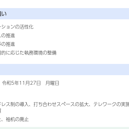
狙い
ーションの活性化
スの推進
等の推進
目的に応じた執務環境の整備
 令和5年11月27日 月曜日
ドレス制の導入、打ち合わせスペースの拡大、テレワークの実
置
止、袖机の廃止