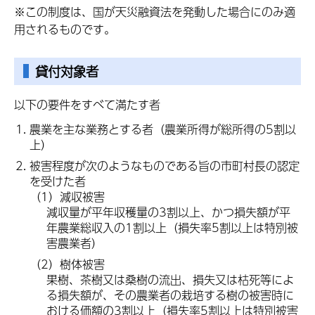
※この制度は、国が天災融資法を発動した場合にのみ適
用されるものです。
貸付対象者
以下の要件をすべて満たす者
農業を主な業務とする者（農業所得が総所得の5割以
上）
被害程度が次のようなものである旨の市町村長の認定
を受けた者
（1）減収被害
減収量が平年収穫量の3割以上、かつ損失額が平
年農業総収入の1割以上（損失率5割以上は特別被
害農業者）
（2）樹体被害
果樹、茶樹又は桑樹の流出、損失又は枯死等によ
る損失額が、その農業者の栽培する樹の被害時に
おける価額の3割以上（損失率5割以上は特別被害