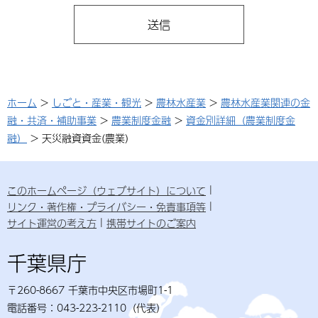
ホーム
>
しごと・産業・観光
>
農林水産業
>
農林水産業関連の金
融・共済・補助事業
>
農業制度金融
>
資金別詳細（農業制度金
融）
> 天災融資資金(農業)
このホームページ（ウェブサイト）について
リンク・著作権・プライバシー・免責事項等
サイト運営の考え方
携帯サイトのご案内
千葉県庁
〒260-8667 千葉市中央区市場町1-1
電話番号：043-223-2110（代表）