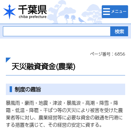
検索・メニュ
千葉県
ー
ページ番号：6856
天災融資資金(農業)
制度の趣旨
暴風雨・豪雨・地震・津波・暴風浪・高潮・降雪・降
霜・低温・降雹・干ばつ等の天災により被害を受けた農
業者等に対し、農業経営等に必要な資金の融通を円滑に
する措置を講じて、その経営の安定に資する。