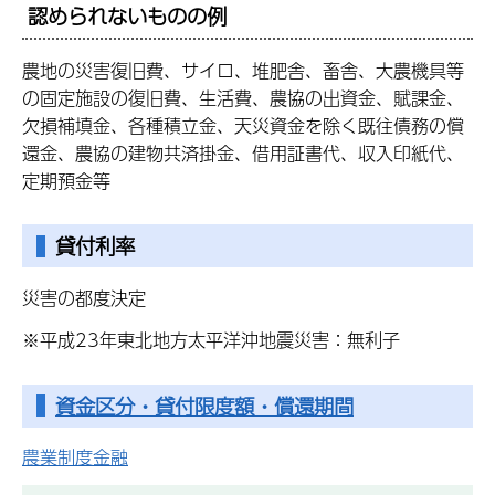
認められないものの例
農地の災害復旧費、サイロ、堆肥舎、畜舎、大農機具等
の固定施設の復旧費、生活費、農協の出資金、賦課金、
欠損補填金、各種積立金、天災資金を除く既往債務の償
還金、農協の建物共済掛金、借用証書代、収入印紙代、
定期預金等
貸付利率
災害の都度決定
※平成23年東北地方太平洋沖地震災害：無利子
資金区分・貸付限度額・償還期間
農業制度金融