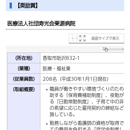
【奨励賞】
医療法人社団寿光会栗源病院
画面サイズで表示
（所在地）
香取市助沢832-1
（業種）
医療・福祉業
（従業員数）
208名（平成30年1月1日現在）
職員が働きやすい環境づくりのために
（取組概要）
助する「保育費補助制度」、夜勤がで
る「日勤常勤制度」、子育て中の非常
の希望に応じた雇用契約の締結など、
施している。
勤務しながら看護師の資格が取得でき
ての費用を負担する「奨学金制度」を