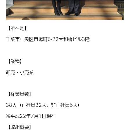
【所在地】
千葉市中央区市場町
6-22
大和橋ビル
3階
【業種】
卸売・小売業
【従業員数】
38
人（正社員
32
人、非正社員
6人）
※平成
22
年
7月
1
日現在
【取組概要】