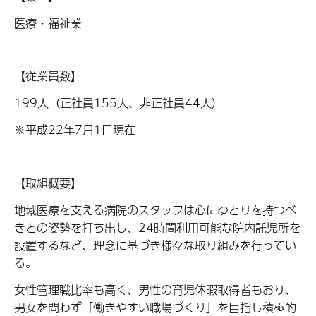
医療・福祉業
【従業員数】
199
人（正社員
155
人、非正社員
44人）
※平成
22
年
7月
1
日現在
【取組概要】
地域医療を支える病院のスタッフは心にゆとりを持つべ
きとの姿勢を打ち出し、
24
時間利用可能な院内託児所を
設置するなど、理念に基づき様々な取り組みを行ってい
る。
女性管理職比率も高く、男性の育児休暇取得者もおり、
男女を問わず「働きやすい職場づくり」を目指し積極的