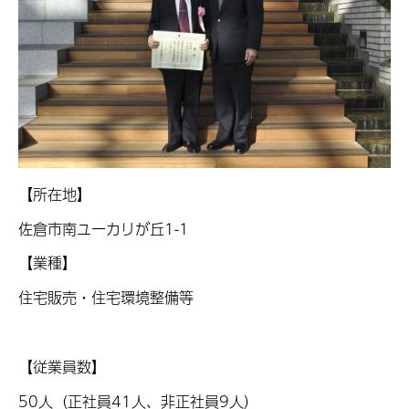
【所在地】
佐倉市南ユーカリが丘
1-1
【業種】
住宅販売・住宅環境整備等
【従業員数】
50
人（正社員
41
人、非正社員
9人）