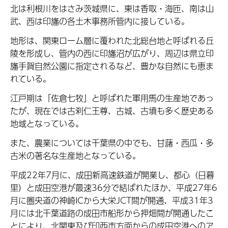
北は利根川をはさみ茨城県に、東は香取・海匝、南は山
武、西は印旛の各土木事務所管内に接している。
地形は、関東ローム層に覆われた北総台地と呼ばれる丘
陵を形成し、管内の西に印旛沼が広がり、周辺は県立印
旛手賀自然公園に指定されるなど、豊かな自然にも恵ま
れている。
江戸期は「佐倉七牧」と呼ばれた軍用馬の生産地であっ
たが、現在では古刹仁王尊、古城、古墳も多く歴史ある
地域となっている。
また、農業については千葉県の中でも、甘藷・西瓜・多
古米の著名な生産地となっている。
平成22年7月に、成田新高速鉄道が開業し、都心（日暮
里）と成田空港が最速36分で結ばれたほか、平成27年6
月に圏央道の神崎ICから大栄JCT間が開通、平成31年3
月には北千葉道路の成田市船形から押畑間が開通したこ
とにより、北関東及び印西市方面からの成田空港へのア