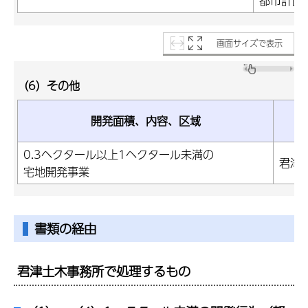
都市計画
画面サイズで表示
（6）その他
開発面積、内容、区域
問
0.3ヘクタール以上1ヘクタール未満の
君津
宅地開発事業
書類の経由
君津土木事務所で処理するもの