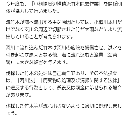
今年度も、「小櫃堰周辺堆積流竹木除去作業」を関係団
体が協力して行いました。
流竹木が海へ流出する主な原因としては、小櫃川本川だ
けでなく支川の周辺で切断された竹が大雨などにより流
出していることが考えられます。
河川に流れ込んだ竹木は河川の施設を損傷させ、洪水を
引き起こす原因となる他、海に流れ込むと漁業（海苔
網）に大きな被害を与えます。
伐採した竹木の処理は自己責任であり、その不法投棄
は、「河川法」「廃棄物の処理及び清掃に関する法律」
に違反する行為として、懲役又は罰金に処せられる場合
があります。
伐採した竹木等が流れ出さないように適切に処理しまし
ょう。