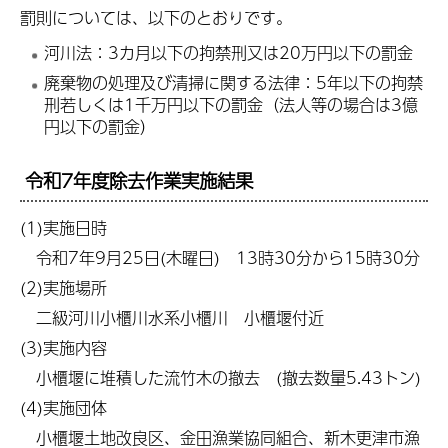
罰則については、以下のとおりです。
河川法：3カ月以下の拘禁刑又は20万円以下の罰金
廃棄物の処理及び清掃に関する法律：5年以下の拘禁
刑若しくは1千万円以下の罰金（法人等の場合は3億
円以下の罰金）
令和7年度除去作業実施結果
(1)実施日時
令和7年9月25日(木曜日) 13時30分から15時30分
(2)実施場所
二級河川小櫃川水系小櫃川 小櫃堰付近
(3)実施内容
小櫃堰に堆積した流竹木の撤去 (撤去数量5.43トン)
(4)実施団体
小櫃堰土地改良区、金田漁業協同組合、新木更津市漁