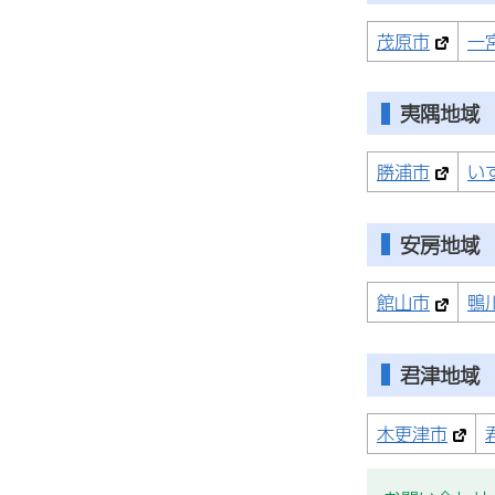
茂原市
一
夷隅地域
勝浦市
い
安房地域
館山市
鴨
君津地域
木更津市