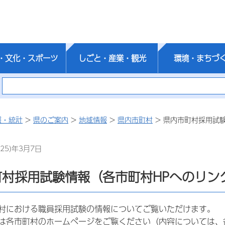
・文化・スポーツ
しごと・産業・観光
環境・まちづ
報・統計
>
県のご案内
>
地域情報
>
県内市町村
> 県内市町村採用試
25)年3月7日
町村採用試験情報（各市町村HPへのリン
村における職員採用試験の情報についてご覧いただけます。
は各市町村のホームページをご覧ください（内容については、