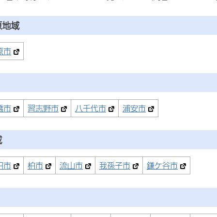
原地域
原市
橋市
習志野市
八千代市
浦安市
域
田市
柏市
流山市
我孫子市
鎌ケ谷市