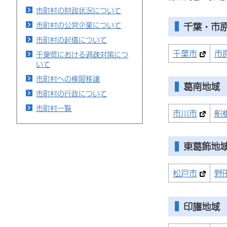
市町村の財政状況について
千葉・市
市町村の公営企業について
市町村の起債について
千葉市
市
千葉県における過疎対策につ
いて
市町村への権限移譲
葛南地域
市町村の行政について
市町村一覧
市川市
船
東葛飾地
松戸市
野
印旛地域