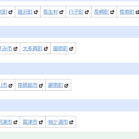
宮町
睦沢町
長生村
白子町
長柄町
長南町
すみ市
大多喜町
御宿町
川市
南房総市
鋸南町
君津市
富津市
袖ケ浦市