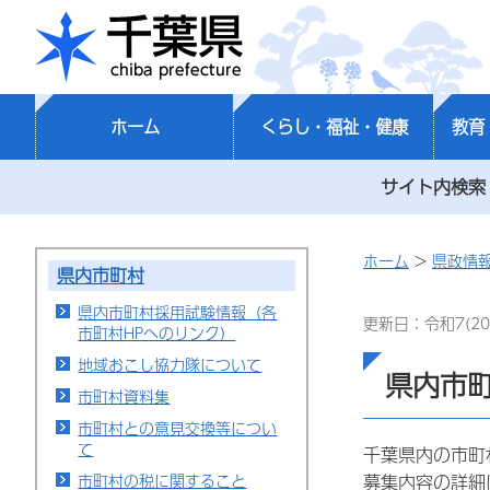
千葉県
ホーム
くらし・福祉・健康
教育
サイト内検索
ホーム
>
県政情
県内市町村
県内市町村採用試験情報（各
更新日：令和7(20
市町村HPへのリンク）
地域おこし協力隊について
県内市
市町村資料集
市町村との意見交換等につい
て
千葉県内の市町
市町村の税に関すること
募集内容の詳細