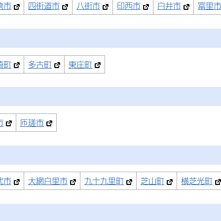
倉市
四街道市
八街市
印西市
白井市
富里
崎町
多古町
東庄町
市
匝瑳市
武市
大網白里市
九十九里町
芝山町
横芝光町