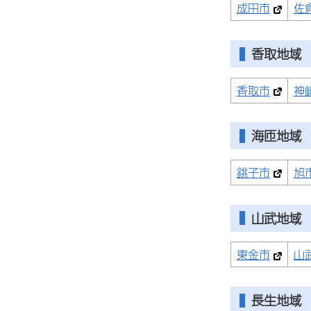
成田市
佐
香取地域
香取市
神
海匝地域
銚子市
旭
山武地域
東金市
山
長生地域