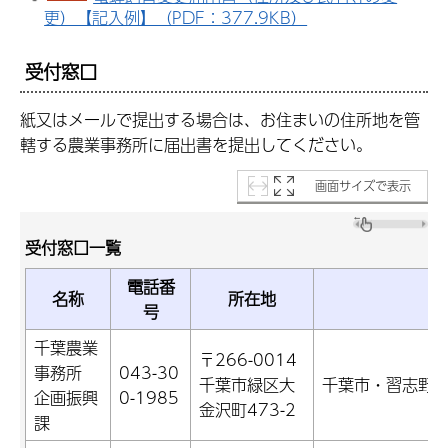
更）【記入例】（PDF：377.9KB）
受付窓口
紙又はメールで提出する場合は、お住まいの住所地を管
轄する農業事務所に届出書を提出してください。
画面サイズで表示
受付窓口一覧
電話番
名称
所在地
号
千葉農業
〒266-0014
事務所
043-30
千葉市緑区大
千葉市・習志野
企画振興
0-1985
金沢町473-2
課