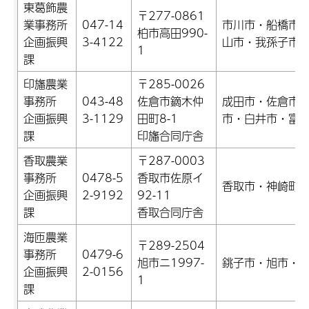
東葛飾農
〒277-0861
業事務所
047-14
市川市・船橋市
柏市高田990-
企画振興
3-4122
山市・我孫子市
1
課
印旛農業
〒285-0026
事務所
043-48
佐倉市鏑木仲
成田市・佐倉市
企画振興
3-1129
田町8-1
市・白井市・富
課
印旛合同庁舎
香取農業
〒287-0003
事務所
0478-5
香取市佐原イ
香取市・神崎町
企画振興
2-9192
92-11
課
香取合同庁舎
海匝農業
〒289-2504
事務所
0479-6
旭市ニ1997-
銚子市・旭市・
企画振興
2-0156
1
課