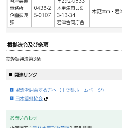
君津農業
〒292-0833
事務所
0438-2
木更津市貝渕
木更津市・君津
企画振興
5-0107
3-13-34
課
君津合同庁舎
根拠法令及び条項
養蜂振興法第3条
関連リンク
蜜蜂を飼育する方へ（千葉県ホームページ）
日本養蜂協会
お問い合わせ
所属課室：
農林水産部畜産課
生産振興班