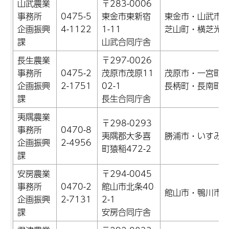
山武農業
〒283-0006
事務所
0475-5
東金市東新宿
東金市・山武市
企画振興
4-1122
1-11
芝山町・横芝光
課
山武合同庁舎
長生農業
〒297-0026
事務所
0475-2
茂原市茂原11
茂原市・一宮町
企画振興
2-1751
02-1
長柄町・長南町
課
長生合同庁舎
夷隅農業
〒298-0293
事務所
0470-8
夷隅郡大多喜
勝浦市・いすみ
企画振興
2-4956
町猿稲472-2
課
安房農業
〒294-0045
事務所
0470-2
館山市北条40
館山市・鴨川市
企画振興
2-7131
2-1
課
安房合同庁舎