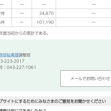
ー
ー
ー
ー
2件
ー
34,870
ー
6件
ー
101,190
ー
年度当初からの累計である。
務部秘書課
調整班
-223-2017
043-227-1061
ブサイトにするためにみなさまのご意見をお聞かせください
情報は役に立ちましたか？