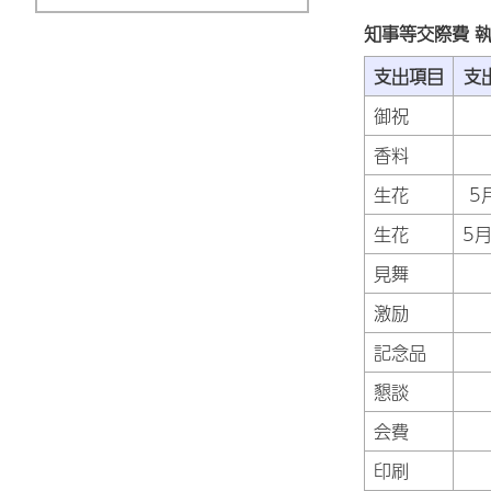
知事等交際費 執
支出項目
支
御祝
香料
生花
5
生花
5月
見舞
激励
記念品
懇談
会費
印刷