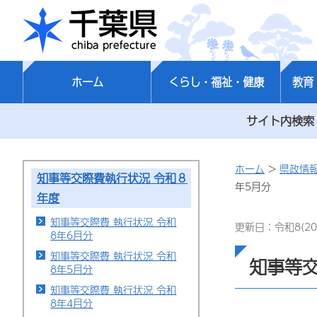
千葉県
ホーム
くらし・福祉・健康
教育
サイト内検索
ホーム
>
県政情
知事等交際費執行状況 令和８
年5月分
年度
知事等交際費 執行状況 令和
更新日：令和8(20
8年6月分
知事等交際費 執行状況 令和
知事等交
8年5月分
知事等交際費 執行状況 令和
8年4月分