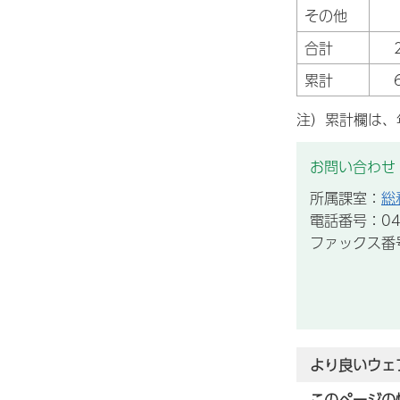
その他
合計
累計
注）累計欄は、
お問い合わせ
所属課室：
総
電話番号：043
ファックス番号：
より良いウェ
このページの