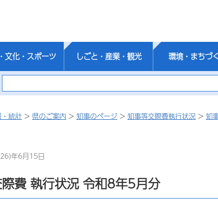
・文化・スポーツ
しごと・産業・観光
環境・まちづ
報・統計
>
県のご案内
>
知事のページ
>
知事等交際費執行状況
>
知
26)年6月15日
際費 執行状況 令和8年5月分