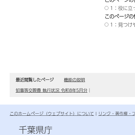
1：役に立
このページの
1：見つけ
最近閲覧したページ
機能の説明
知事等交際費 執行状況 令和8年5月分
｜
このホームページ（ウェブサイト）について
リンク・著作権・
千葉県庁