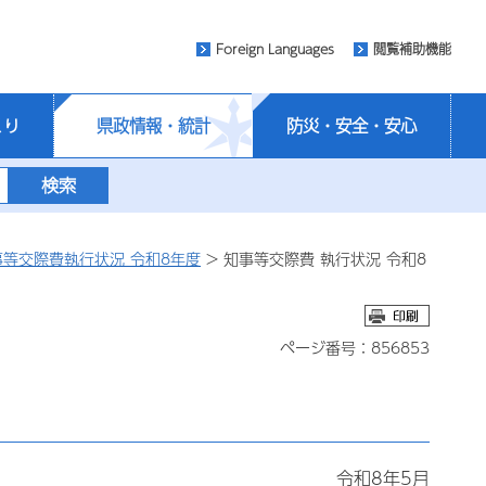
Foreign Languages
閲覧補助機能
くり
県政情報・統計
防災・安全・安心
事等交際費執行状況 令和8年度
> 知事等交際費 執行状況 令和8
ページ番号：856853
令和8年5月