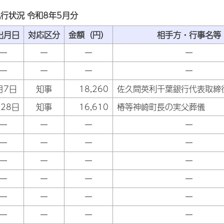
行状況 令和8年5月分
出月日
対応区分
金額（円）
相手方・行事名等
ー
ー
ー
ー
ー
ー
ー
ー
月7日
知事
18,260
佐久間英利千葉銀行代表取締
28日
知事
16,610
椿等神崎町長の実父葬儀
ー
ー
ー
ー
ー
ー
ー
ー
ー
ー
ー
ー
ー
ー
ー
ー
ー
ー
ー
ー
ー
ー
ー
ー