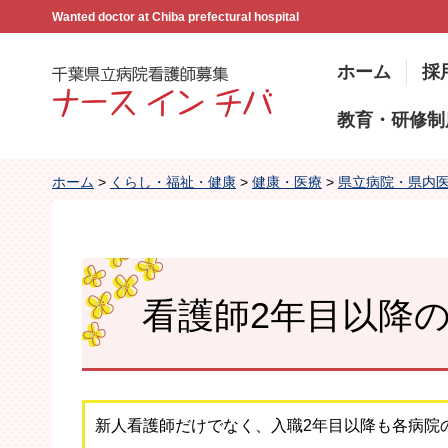
Wanted doctor at Chiba prefectural hospital
ホーム
採
教育・研修制
ホーム
>
くらし・福祉・健康
>
健康・医療
>
県立病院・県内
看護師2年目以降
新人看護師だけでなく、入職2年目以降も各病院