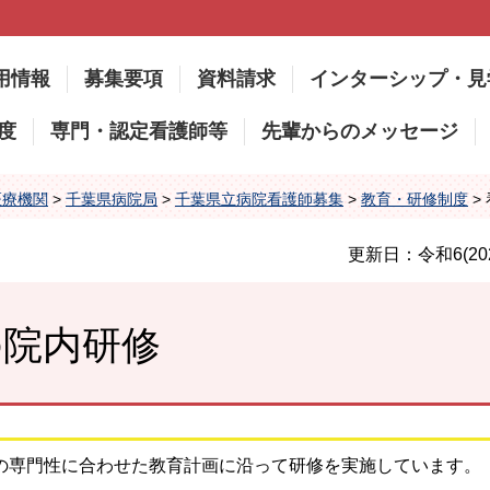
用情報
募集要項
資料請求
インターシップ・見
度
専門・認定看護師等
先輩からのメッセージ
医療機関
>
千葉県病院局
>
千葉県立病院看護師募集
>
教育・研修制度
>
更新日：令和6(20
の院内研修
の専門性に合わせた教育計画に沿って研修を実施しています。