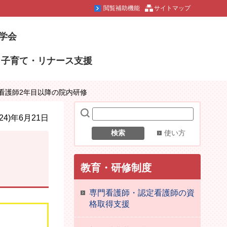
閲覧補助機能
サイトマップ
学会
子育て・リナース支援
 看護師2年目以降の院内研修
24)年6月21日
使い方
教育・研修制度
専門看護師・認定看護師の資
格取得支援