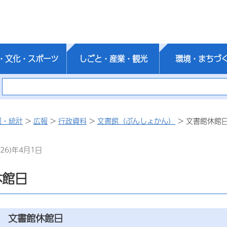
・文化・スポーツ
しごと・産業・観光
環境・まちづ
報・統計
>
広報
>
行政資料
>
文書館（ぶんしょかん）
> 文書館休館
26)年4月1日
休館日
文書館休館日