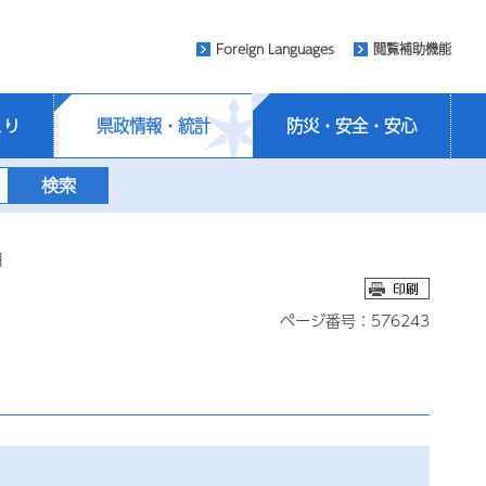
Foreign Languages
閲覧補助機能
くり
県政情報・統計
防災・安全・安心
日
ページ番号：576243