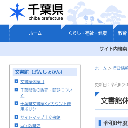
千葉県
ホーム
くらし・福祉・健康
教育
サイト内検索
ホーム
>
県政情
文書館（ぶんしょかん）
文書館休館日
更新日：令和8(20
千葉県報の販売・閲覧につい
て
文書館
千葉県文書館Xアカウント運
用ポリシー
サイトマップ｜文書館
令和8年度
点字版県史