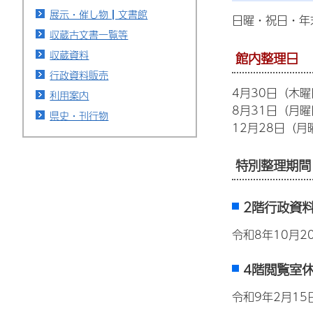
展示・催し物┃文書館
日曜・祝日・年
収蔵古文書一覧等
収蔵資料
館内整理日
行政資料販売
4月30日（木
利用案内
8月31日（月曜
県史・刊行物
12月28日（
特別整理期間
2階行政資
令和8年10月2
4階閲覧室
令和9年2月1