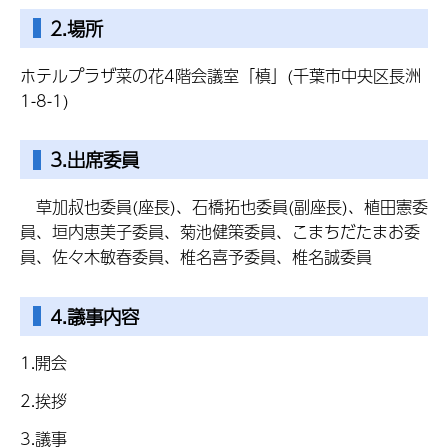
2.場所
ホテルプラザ菜の花4階会議室「槙」(千葉市中央区長洲
1-8-1)
3.出席委員
草加叔也委員(座長)、石橋拓也委員(副座長)、植田憲委
員、垣内恵美子委員、菊池健策委員、こまちだたまお委
員、佐々木敏春委員、椎名喜予委員、椎名誠委員
4.議事内容
1.開会
2.挨拶
3.議事