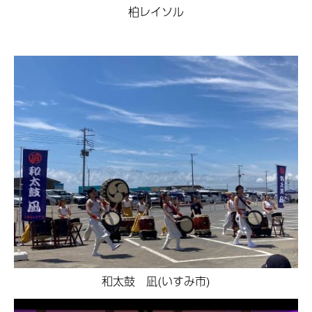
柏レイソル
和太鼓 凪(いすみ市)