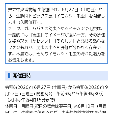
県立中央博物館 生態園では、6月27日（土曜日）か
ら、生態園トピックス展「イモムシ・毛虫」を開催し
ます（入園無料）。
チョウ、ガ、ハバチの幼虫であるイモムシや毛虫は、
一般的には「害虫」のイメージが強い一方、その多様
な姿や形を「かわいい」「愛らしい」と感じる熱心な
ファンもおり、昆虫の中でも評価が分かれる存在で
す。本展では、そんなイモムシ・毛虫の隠れた魅力を
お伝えします。
開催日時
令和8(2026)年6月27日 (土曜日) から令和8(2026)年9
月27日 (日曜日) 開園時間 午前9時から午後4時30分
（入園は午後4時15分まで）
休園日 月曜日(祝日の場合は翌平日) ※8月10日（月曜
日）は、生態園は休園ですが、中央博物館本館は臨時開