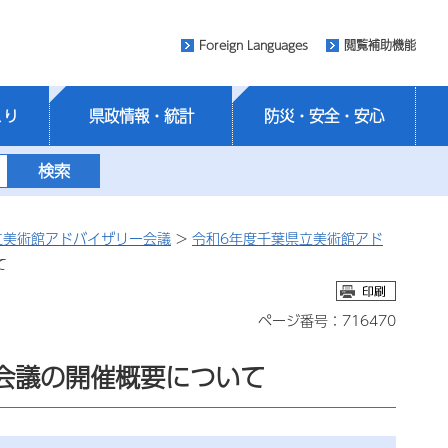
Foreign Languages
閲覧補助機能
くり
県政情報・統計
防災・安全・安心
立美術館アドバイザリー会議
>
令和6年度千葉県立美術館アド
て
ページ番号：716470
会議の開催概要について